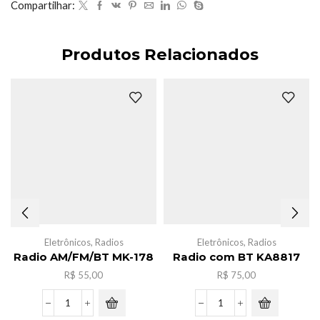
Compartilhar:
Produtos Relacionados
Eletrônicos
,
Radios
Eletrônicos
,
Radios
Radio AM/FM/BT MK-178
Radio com BT KA8817
R$
55,00
R$
75,00
Radio
Radio