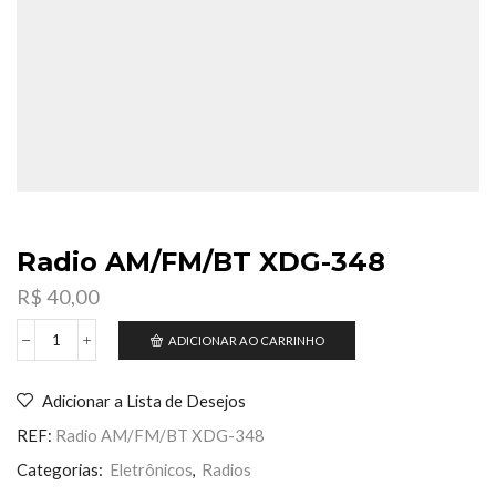
Radio AM/FM/BT XDG-348
R$
40,00
ADICIONAR AO CARRINHO
Radio
AM/FM/BT
XDG-
Adicionar a Lista de Desejos
348
quantidade
REF:
Radio AM/FM/BT XDG-348
Categorias:
Eletrônicos
,
Radios