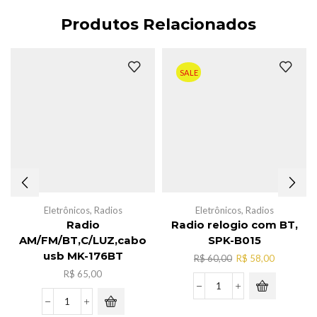
Produtos Relacionados
SALE
Eletrônicos
,
Radios
Eletrônicos
,
Radios
Radio
Radio relogio com BT,
AM/FM/BT,C/LUZ,cabo
SPK-B015
usb MK-176BT
O
O
R$
60,00
R$
58,00
preço
preço
R$
65,00
original
atual
Radio
era:
é:
relogio
Radio
R$ 60,00.
R$ 58,00.