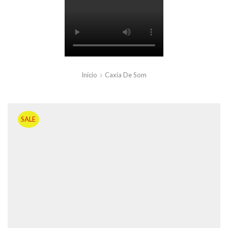
Início
Caxia De Som
SALE