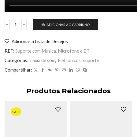
ADICIONAR AO CARRINHO
Suporte
com
Musica,
Adicionar a Lista de Desejos
Microfone
e
REF:
Suporte com Musica, Microfone e BT
BT
quantidade
Categorias:
caxia de som
,
Eletrônicos
,
suporte
Compartilhar:
Produtos Relacionados
SALE