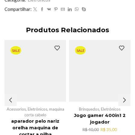
Compartilhar:
Produtos Relacionados
SALE
SALE
Acessorios
,
Eletrônicos
,
maquina
Brinquedos
,
Eletrônicos
corta cabelo
Jogo gamer 400in1 2
aparador pelo nariz
jogador
orelha maquina de
O
O
R$
40,00
R$
35,00
cortar a pilha