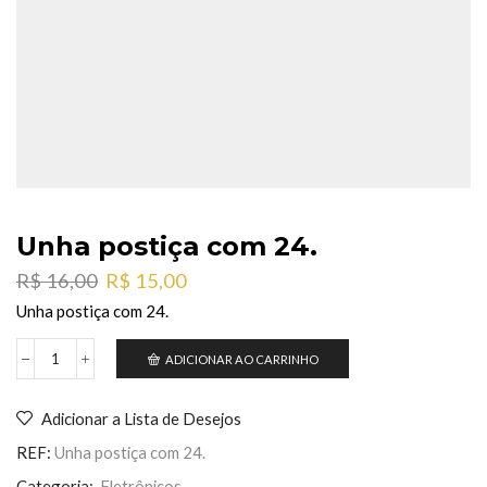
Unha postiça com 24.
O
O
R$
16,00
R$
15,00
preço
preço
Unha postiça com 24.
original
atual
era:
é:
ADICIONAR AO CARRINHO
Unha
R$ 16,00.
R$ 15,00.
postiça
com
Adicionar a Lista de Desejos
24.
quantidade
REF:
Unha postiça com 24.
Categoria:
Eletrônicos