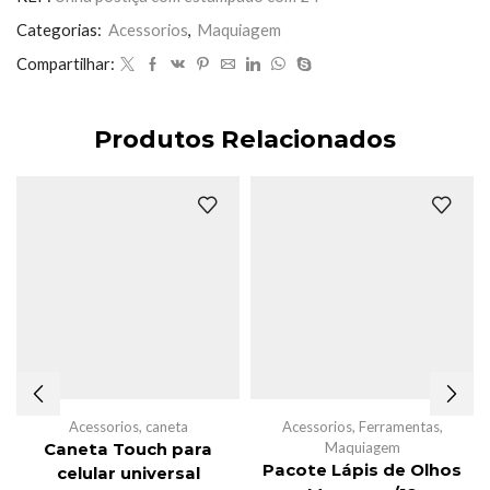
24
quantidade
Categorias:
Acessorios
,
Maquiagem
Compartilhar:
Produtos Relacionados
Acessorios
,
caneta
Acessorios
,
Ferramentas
,
Maquiagem
Caneta Touch para
Pacote Lápis de Olhos
celular universal