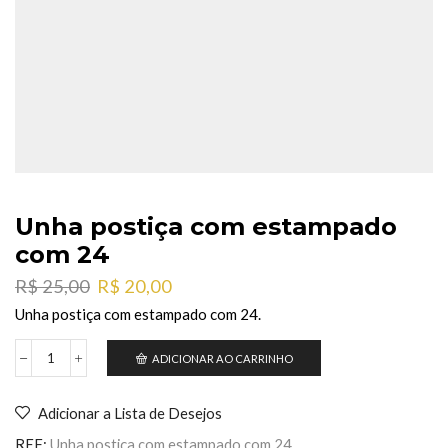
Unha postiça com estampado
com 24
O
O
R$
25,00
R$
20,00
preço
preço
Unha postiça com estampado com 24.
original
atual
era:
é:
ADICIONAR AO CARRINHO
Unha
R$ 25,00.
R$ 20,00.
postiça
com
Adicionar a Lista de Desejos
estampado
com
REF:
Unha postiça com estampado com 24