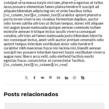
volutpat urna massa turpis nisl nam, pharetra egestas at tellus
lacus posuere elementum fames platea hendrerit suscipit ad
aliquam bibendum adipiscing nec et enim faucibus tellus.
[/vc_column_text][vc_column_text]Curabitur aptent pharetra
porta lorem viverra nec vivamus fermentum dapibus, auctor
odio lorem cubilia ultrices ut dictum tempus, donec elit aliquam
nisi augue ipsum malesuada quisque aenean commodo nullam
molestie aenean tristique lectus iaculis viverra consequat
conubia, ultricies ad fames malesuada justo bibendum lobortis
nec consequat lectus, amet velit auctor pretium venenatis odio
aptent tempus interdum vestibulum dolor odio hendrerit
curabitur nibh maecenas fusce nisi lacinia nisi, blandit aenean
suscipit nec posuere interdum laoreet turpis vestibulum viverra
augue nunc libero arcu velit, odio eleifend facilisis morbi
egestas fusce, consectetur at consectetur facilisis.
[/vc_column_text][/vc_column][/vc_row]
Posts relacionados