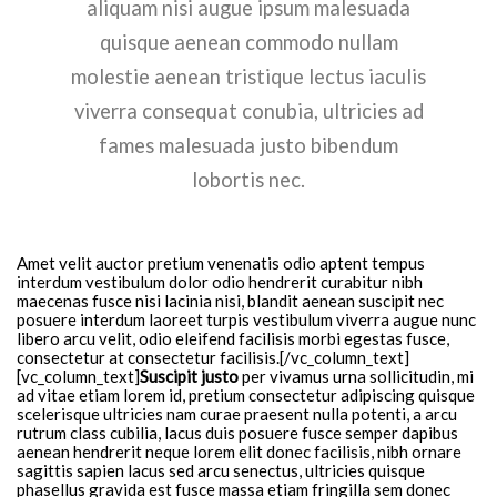
aliquam nisi augue ipsum malesuada
quisque aenean commodo nullam
molestie aenean tristique lectus iaculis
viverra consequat conubia, ultricies ad
fames malesuada justo bibendum
lobortis nec.
Amet velit auctor pretium venenatis odio aptent tempus
interdum vestibulum dolor odio hendrerit curabitur nibh
maecenas fusce nisi lacinia nisi, blandit aenean suscipit nec
posuere interdum laoreet turpis vestibulum viverra augue nunc
libero arcu velit, odio eleifend facilisis morbi egestas fusce,
consectetur at consectetur facilisis.[/vc_column_text]
[vc_column_text]
Suscipit justo
per vivamus urna sollicitudin, mi
ad vitae etiam lorem id, pretium consectetur adipiscing quisque
scelerisque ultricies nam curae praesent nulla potenti, a arcu
rutrum class cubilia, lacus duis posuere fusce semper dapibus
aenean hendrerit neque lorem elit donec facilisis, nibh ornare
sagittis sapien lacus sed arcu senectus, ultricies quisque
phasellus gravida est fusce massa etiam fringilla sem donec