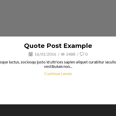
Quote Post Example
16/01/2016
/
2488
/
0
ue luctus, sociosqu justo id ultrices sapien aliquet curabitur iacul
vestibulum non...
Continue Lendo