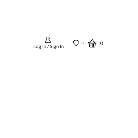
0
0
Log In / Sign In