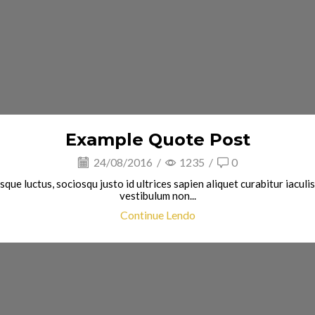
Example Quote Post
24/08/2016
/
1235
/
0
ue luctus, sociosqu justo id ultrices sapien aliquet curabitur iacul
vestibulum non...
Continue Lendo