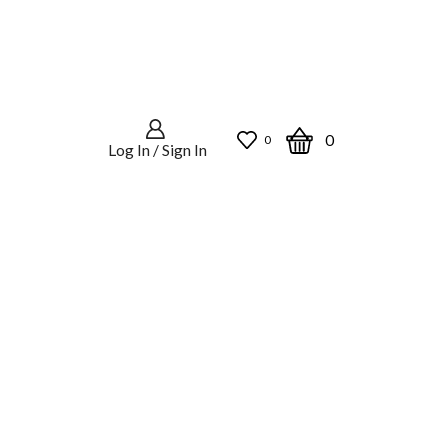
0
0
Log In / Sign In