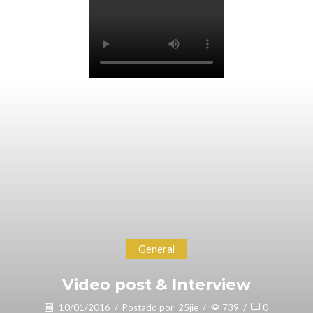
General
Video post & Interview
10/01/2016
/
Postado por
25jie
/
739
/
0