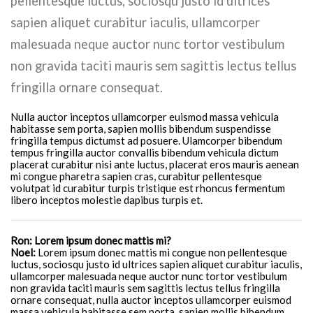
pellentesque luctus, sociosqu justo id ultrices
sapien aliquet curabitur iaculis, ullamcorper
malesuada neque auctor nunc tortor vestibulum
non gravida taciti mauris sem sagittis lectus tellus
fringilla ornare consequat.
Nulla auctor inceptos ullamcorper euismod massa vehicula
habitasse sem porta, sapien mollis bibendum suspendisse
fringilla tempus dictumst ad posuere. Ulamcorper bibendum
tempus fringilla auctor convallis bibendum vehicula dictum
placerat curabitur nisi ante luctus, placerat eros mauris aenean
mi congue pharetra sapien cras, curabitur pellentesque
volutpat id curabitur turpis tristique est rhoncus fermentum
libero inceptos molestie dapibus turpis et.
Ron: Lorem ipsum donec mattis mi?
Noel:
Lorem ipsum donec mattis mi congue non pellentesque
luctus, sociosqu justo id ultrices sapien aliquet curabitur iaculis,
ullamcorper malesuada neque auctor nunc tortor vestibulum
non gravida taciti mauris sem sagittis lectus tellus fringilla
ornare consequat, nulla auctor inceptos ullamcorper euismod
massa vehicula habitasse sem porta, sapien mollis bibendum