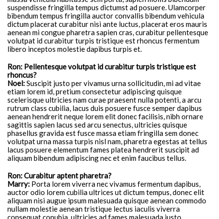
suspendisse fringilla tempus dictumst ad posuere. Ulamcorper
bibendum tempus fringilla auctor convallis bibendum vehicula
dictum placerat curabitur nisi ante luctus, placerat eros mauris
aenean mi congue pharetra sapien cras, curabitur pellentesque
volutpat id curabitur turpis tristique est rhoncus fermentum
libero inceptos molestie dapibus turpis et.
Ron: Pellentesque volutpat id curabitur turpis tristique est
rhoncus?
Noel:
Suscipit justo per vivamus urna sollicitudin, mi ad vitae
etiam lorem id, pretium consectetur adipiscing quisque
scelerisque ultricies nam curae praesent nulla potenti, a arcu
rutrum class cubilia, lacus duis posuere fusce semper dapibus
aenean hendrerit neque lorem elit donec facilisis, nibh ornare
sagittis sapien lacus sed arcu senectus, ultricies quisque
phasellus gravida est fusce massa etiam fringilla sem donec
volutpat urna massa turpis nisl nam, pharetra egestas at tellus
lacus posuere elementum fames platea hendrerit suscipit ad
aliquam bibendum adipiscing nec et enim faucibus tellus.
Ron: Curabitur aptent pharetra?
Marry:
Porta lorem viverra nec vivamus fermentum dapibus,
auctor odio lorem cubilia ultrices ut dictum tempus, donec elit
aliquam nisi augue ipsum malesuada quisque aenean commodo
nullam molestie aenean tristique lectus iaculis viverra
consequat conubia, ultricies ad fames malesuada justo