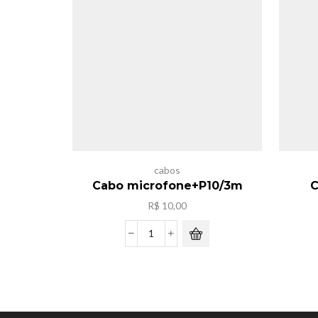
cabos
Cabo microfone+P10/3m
C
R$
10,00
Cabo
microfone+P10/3m
quantidade