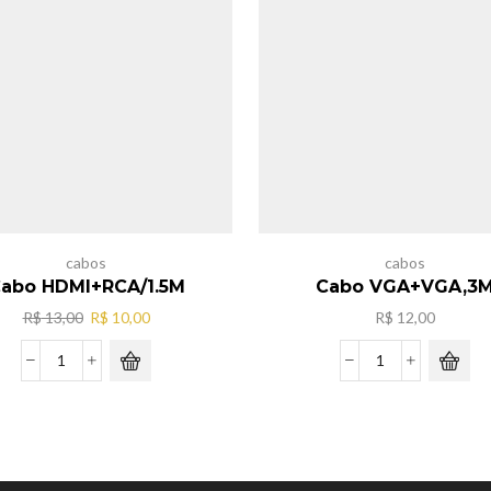
cabos
cabos
abo HDMI+RCA/1.5M
Cabo VGA+VGA,3
O
O
R$
13,00
R$
10,00
R$
12,00
preço
preço
original
atual
Cabo
Cabo
era:
é:
HDMI+RCA/1.5M
VGA+VGA,3M
R$ 13,00.
R$ 10,00.
quantidade
quantidade