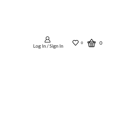
0
0
Log In / Sign In