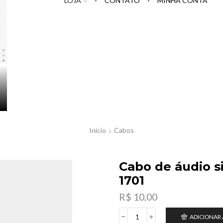
LOJA
CONTATO
MINHA CONTA
Início
Cabos
Cabo de áudio s
1701
R$
10,00
ADICIONAR
Cabo