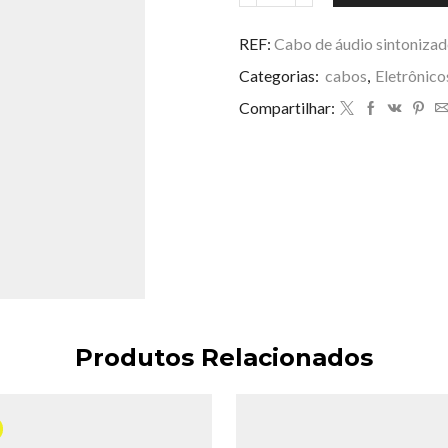
de
áudio
REF:
Cabo de áudio sintonizad
sintonizado
Categorias:
cabos
,
Eletrônico
para
iphone
Compartilhar:
JK
1701
quantidade
Produtos Relacionados