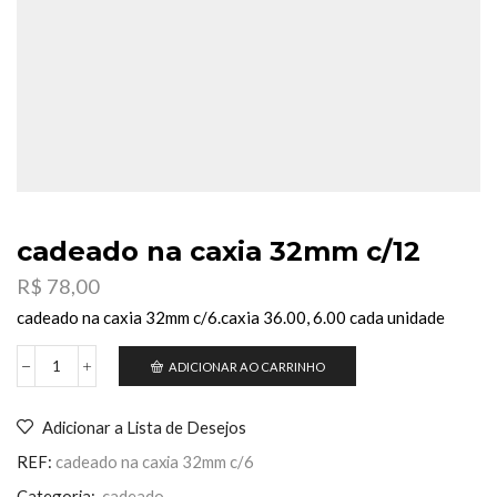
cadeado na caxia 32mm c/12
R$
78,00
cadeado na caxia 32mm c/6.caxia 36.00, 6.00 cada unidade
ADICIONAR AO CARRINHO
cadeado
na
caxia
Adicionar a Lista de Desejos
32mm
c/12
REF:
cadeado na caxia 32mm c/6
quantidade
Categoria:
cadeado