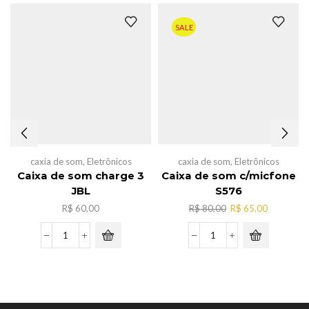
SALE
caxia de som
,
Eletrônicos
caxia de som
,
Eletrônicos
Caixa de som charge 3
Caixa de som c/micfone
JBL
S576
O
O
R$
60,00
R$
80,00
R$
65,00
preço
preço
original
atual
Caixa
Caixa
era:
é:
de
de
R$ 80,00.
R$ 65,00.
som
som
charge
c/micfone
3
S576
JBL
quantidade