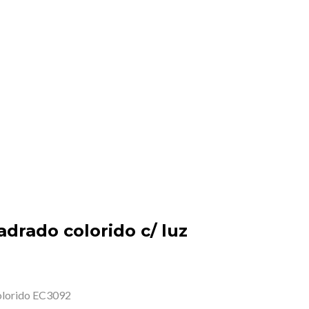
drado colorido c/ luz
olorido EC3092