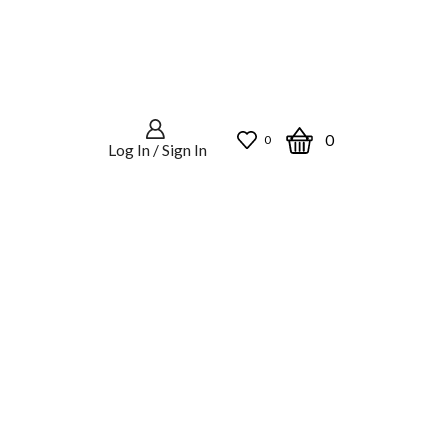
0
0
Log In / Sign In