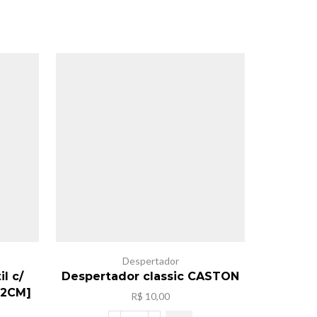
Despertador
Des
l c/
Despertador classic CASTON
Desper
22CM]
R$
10,00