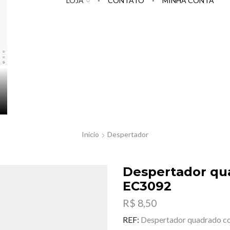
LOJA
CONTATO
MINHA CONTA
Início
Despertador
Despertador qua
EC3092
R$
8,50
REF:
Despertador quadrado c