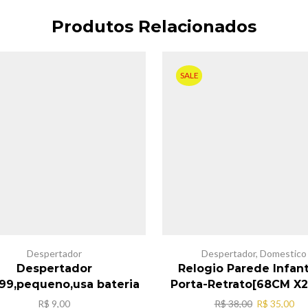
Produtos Relacionados
SALE
Despertador
Despertador
,
Domestico
Despertador
Relogio Parede Infanti
99,pequeno,usa bateria
Porta-Retrato[68CM X
O
O
R$
9,00
R$
38,00
R$
35,00