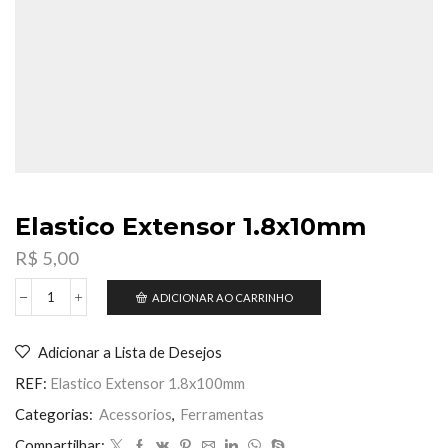
Elastico Extensor 1.8x10mm
R$
5,00
ADICIONAR AO CARRINHO
Elastico
Extensor
1.8x10mm
Adicionar a Lista de Desejos
quantidade
REF:
Elastico Extensor 1.8x100mm
Categorias:
Acessorios
,
Ferramentas
Compartilhar: