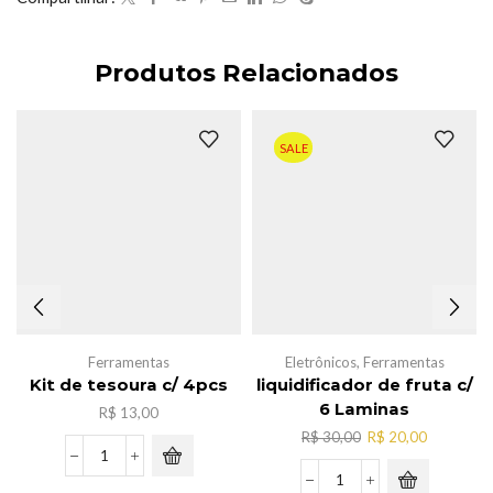
Produtos Relacionados
SALE
Ferramentas
Eletrônicos
,
Ferramentas
Kit de tesoura c/ 4pcs
liquidificador de fruta c/
6 Laminas
R$
13,00
O
O
R$
30,00
R$
20,00
preço
preço
Kit
original
atual
de
liquidificador