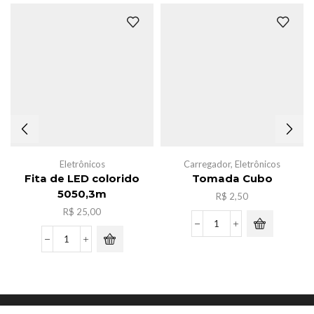
Eletrônicos
Carregador
,
Eletrônicos
Fita de LED colorido
Tomada Cubo
5050,3m
R$
2,50
R$
25,00
Tomada
Cubo
Fita
quantidade
de
LED
colorido
5050,3m
Copyright © JYY Acessorios.
quantidade