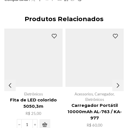
Produtos Relacionados
Eletrônicos
Acessorios
,
Carregador
,
Eletrônicos
Fita de LED colorido
Carregador Portátil
5050,3m
10000mAh AL-763 / KA-
R$
25,00
977
R$
60,00
Fita