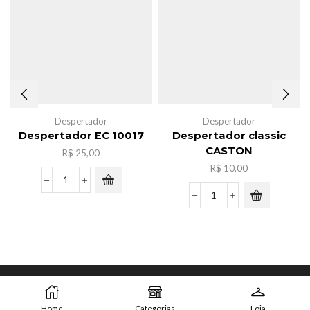
Despertador
Despertador
Despertador EC 10017
Despertador classic
CASTON
R$
25,00
R$
10,00
Despertador
EC
Despertador
10017
classic
quantidade
CASTON
quantidade
Copyright © JYY Acessorios.
Feliz compras!
Home
Categorias
Loja