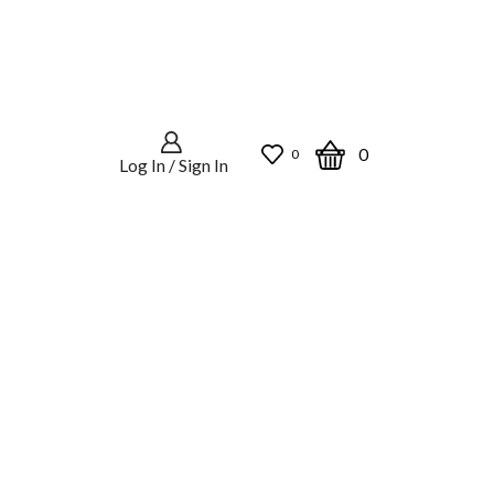
0
0
Log In / Sign In