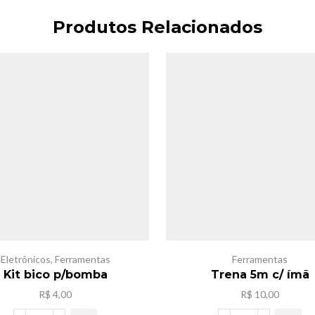
Produtos Relacionados
Eletrônicos
,
Ferramentas
Ferramentas
Kit bico p/bomba
Trena 5m c/ ímã
R$
4,00
R$
10,00