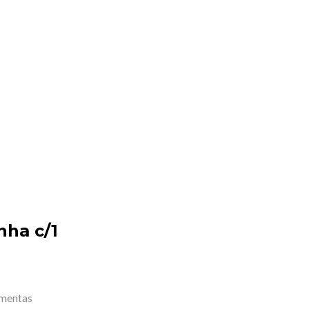
nha c/1
amentas