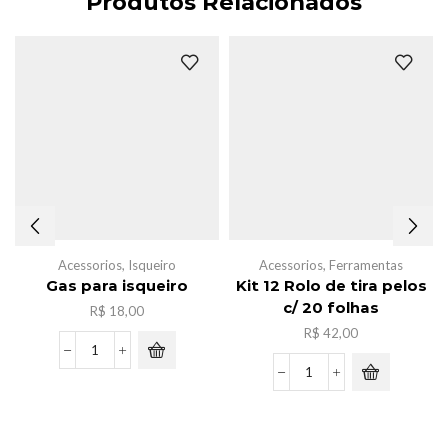
Produtos Relacionados
Acessorios
,
Isqueiro
Acessorios
,
Ferramentas
Gas para isqueiro
Kit 12 Rolo de tira pelos
c/ 20 folhas
R$
18,00
R$
42,00
Gas
para
Kit
isqueiro
12
quantidade
Rolo
de