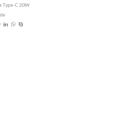
,00.
a Type-C 20W
da