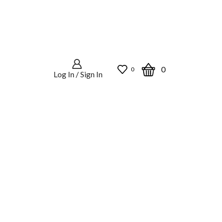
0
0
Log In / Sign In