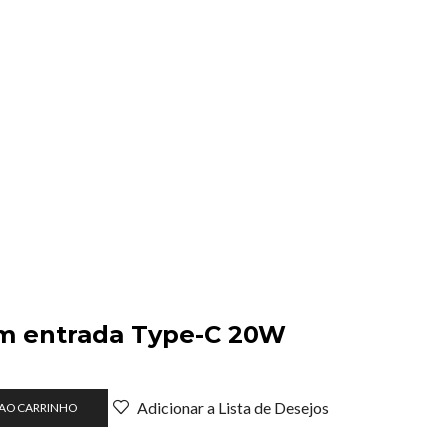
m entrada Type-C 20W
o
Adicionar a Lista de Desejos
 AO CARRINHO