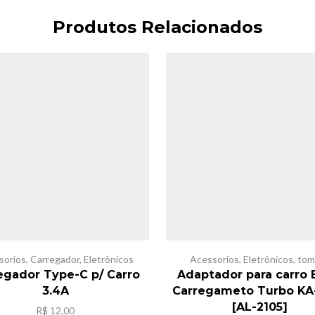
Produtos Relacionados
sorios
,
Carregador
,
Eletrônicos
Acessorios
,
Eletrônicos
,
tom
egador Type-C p/ Carro
Adaptador para carro 
3.4A
Carregameto Turbo KA
[AL-2105]
R$
12,00