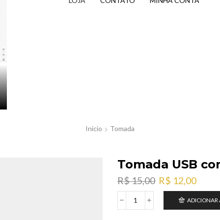
LOJA
CONTATO
MINHA CONTA
Início
Tomada
Tomada USB co
O
O
R$
15,00
R$
12,00
preço
preç
ADICIONAR
original
atual
Tomada
era:
é:
USB