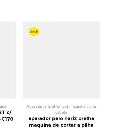
SALE
SALE
ada
Acessorios
,
Eletrônicos
,
maquina corta
BT c/
cabelo
Adapt
aparador pelo nariz orelha
-C170
maquina de cortar a pilha