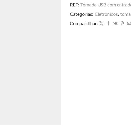
R$ 15,00.
R$ 12
com
REF:
Tomada USB com entrad
entrada
Categorias:
Eletrônicos
,
toma
Type-
C
Compartilhar:
20W
quantidade