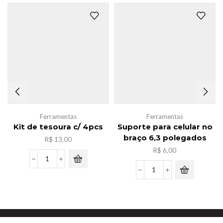
Ferramentas
Ferramentas
Kit de tesoura c/ 4pcs
Suporte para celular no
braço 6,3 polegados
R$
13,00
R$
6,00
Kit
de
Suporte
tesoura
para
c/
celular
4pcs
no
quantidade
braço
Copyright © JYY Acessorios.
6,3