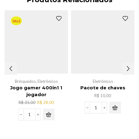
SALE
Brinquedos
,
Eletrônicos
Eletrônicos
Jogo gamer 400in1 1
Pacote de chaves
jogador
R$
10,00
O
O
R$
35,00
R$
28,00
preço
preço
Pacote
original
atual
de
Jogo
era:
é:
chaves
gamer
R$ 35,00.
R$ 28,00.
quantidade
400in1
1