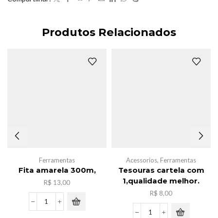
Produtos Relacionados
Ferramentas
Acessorios
,
Ferramentas
Fita amarela 300m,
Tesouras cartela com
1,qualidade melhor.
R$
13,00
R$
8,00
Fita
amarela
Tesouras