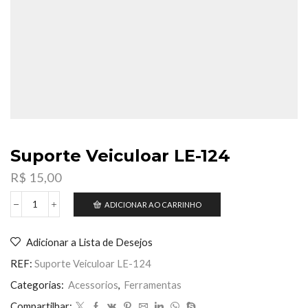
Suporte Veiculoar LE-124
R$
15,00
ADICIONAR AO CARRINHO
Suporte
Veiculoar
LE-
Adicionar a Lista de Desejos
124
quantidade
REF:
Suporte Veiculoar LE-124
Categorias:
Acessorios
,
Ferramentas
Compartilhar: