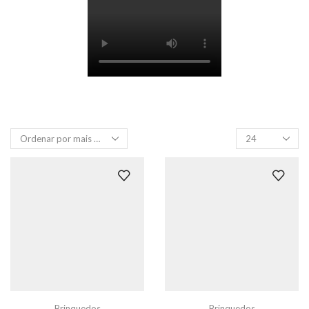
Produtos
por
página
Brinquedos
Brinquedos