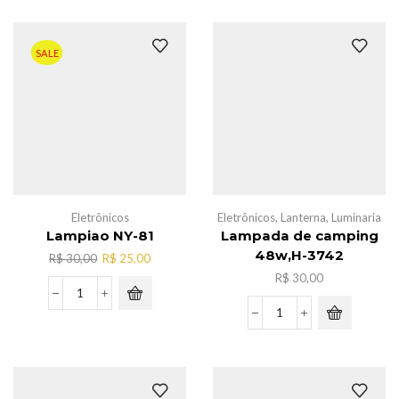
cabelo
c/fio
110V,AL-
SALE
2133
quantidade
Eletrônicos
Eletrônicos
,
Lanterna
,
Luminaria
Lampiao NY-81
Lampada de camping
48w,H-3742
O
O
R$
30,00
R$
25,00
preço
preço
R$
30,00
original
atual
Lampiao
era:
é:
NY-
Lampada
R$ 30,00.
R$ 25,00.
81
de
quantidade
camping
48w,H-
3742