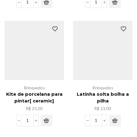
Lampada
Caxia
led
de
de
massinha
agua-
c/6
viva
,12cores
luz
quantidade
noturna
quantidade
Brinquedos
Brinquedos
Kite de porcelana para
Latinha solta bolha a
pintar[ ceramic]
pilha
R$
25,00
R$
23,00
Kite
Latinha
de
solta
porcelana
bolha