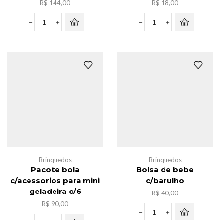
R$
144,00
R$
18,00
Caxia
Luminaria
de
pao
caminhonete
de
novo
chineses
c/12
quantidade
quantidade
Brinquedos
Brinquedos
Pacote bola
Bolsa de bebe
c/acessorios para mini
c/barulho
geladeira c/6
R$
40,00
R$
90,00
Bolsa