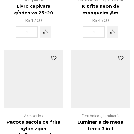
Brinquedos
Eletrônicos
,
luz para natal
Livro capivara
Kit fita neon de
c/adesivo 25×20
manqueira ,5m
R$
12,00
R$
45,00
Livro
Kit
capivara
fita
c/adesivo
neon
25x20
de
quantidade
manqueira
,5m
quantidade
Acessorios
Eletrônicos
,
Luminaria
Pacote sacola de frira
Luminaria de mesa
nylon ziper
ferro 3 in 1