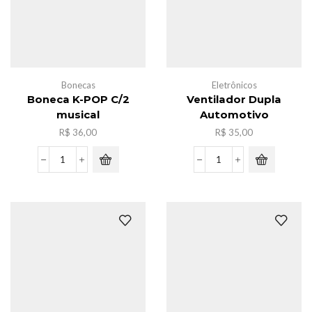
Bonecas
Eletrônicos
Boneca K-POP C/2
Ventilador Dupla
musical
Automotivo
R$
36,00
R$
35,00
Boneca
Ventilador
K-
Dupla
POP
Automotivo
C/2
quantidade
musical
quantidade