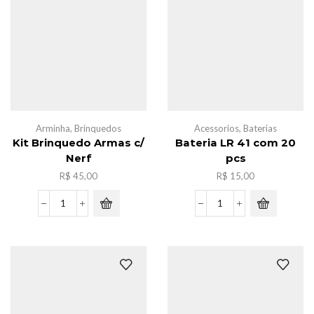
quantidade
Arminha
,
Brinquedos
Acessorios
,
Baterias
Kit Brinquedo Armas c/
Bateria LR 41 com 20
Nerf
pcs
R$
45,00
R$
15,00
Kit
Bateria
Brinquedo
LR
Armas
41
c/
com
Nerf
20
quantidade
pcs
quantidade