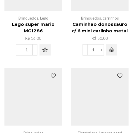
Brinquedos
,
Lego
Brinquedos
,
carrinhos
Lego super mario
Caminhao donossauro
MG1286
c/ 6 mini cariinho metal
R$
16,00
R$
50,00
Lego
Caminhao
super
donossauro
mario
c/
MG1286
6
quantidade
mini
cariinho
metal
quantidade