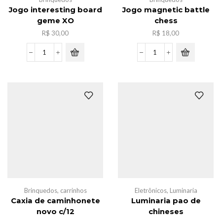
Jogo interesting board
Jogo magnetic battle
geme XO
chess
R$
30,00
R$
18,00
Jogo
Jogo
interesting
magnetic
board
battle
geme
chess
XO
quantidade
quantidade
Brinquedos
,
carrinhos
Eletrônicos
,
Luminaria
Caxia de caminhonete
Luminaria pao de
novo c/12
chineses