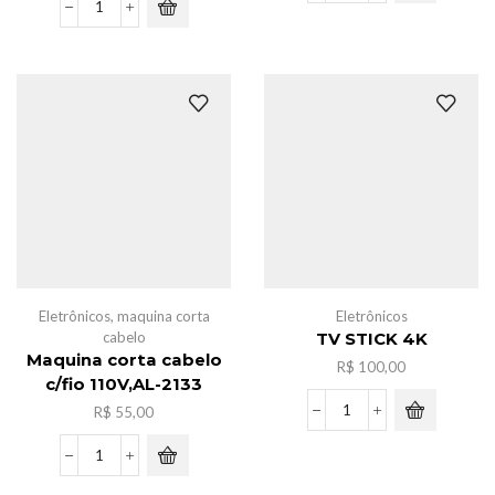
de
Pacote
bebe
bola
c/barulho
c/acessorios
quantidade
para
mini
geladeira
c/6
quantidade
Eletrônicos
,
maquina corta
Eletrônicos
cabelo
TV STICK 4K
Maquina corta cabelo
R$
100,00
c/fio 110V,AL-2133
R$
55,00
TV
STICK
4K
Maquina
quantidade
corta