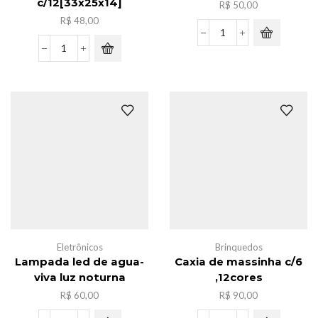
c/12[33x25x14]
R$
50,00
R$
48,00
Luminaria
de
Pacote
mesa
sacola
ferro
de
3
frira
in
nylon
1
ziper
quantidade
c/12[33x25x14]
quantidade
Eletrônicos
Brinquedos
Lampada led de agua-
Caxia de massinha c/6
viva luz noturna
,12cores
R$
60,00
R$
90,00