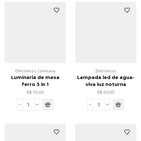
manqueira
frira
,5m
nylon
quantidade
ziper
c/12[33x25x14]
quantidade
Eletrônicos
,
Luminaria
Eletrônicos
Luminaria de mesa
Lampada led de agua-
ferro 3 in 1
viva luz noturna
R$
50,00
R$
60,00
Luminaria
Lampada
de
led
mesa
de
ferro
agua-
3
viva
in
luz