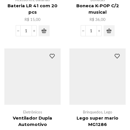
Bateria LR 41 com 20
Boneca K-POP C/2
pcs
musical
R$
15,00
R$
36,00
Bateria
Boneca
LR
K-
41
POP
com
C/2
20
musical
pcs
quantidade
quantidade
Eletrônicos
Brinquedos
,
Lego
Ventilador Dupla
Lego super mario
Automotivo
MG1286