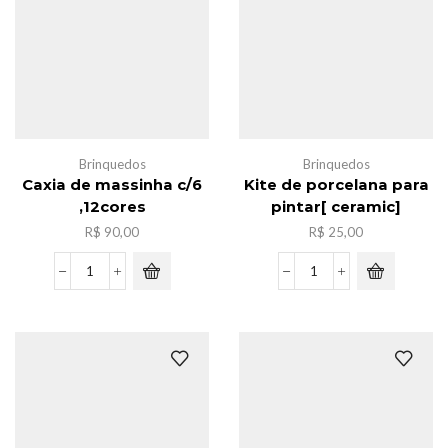
1
noturna
quantidade
quantidade
Brinquedos
Brinquedos
Caxia de massinha c/6
Kite de porcelana para
,12cores
pintar[ ceramic]
R$
90,00
R$
25,00
Caxia
Kite
de
de
massinha
porcelana
c/6
para
,12cores
pintar[
quantidade
ceramic]
quantidade