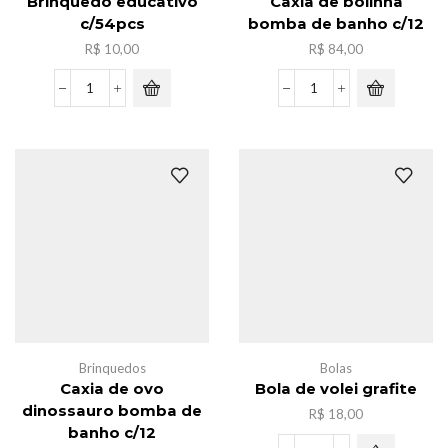
Brinquedo educativo
Caxia de bolinha
c/54pcs
bomba de banho c/12
R$
10,00
R$
84,00
Brinquedo
Caxia
educativo
de
c/54pcs
bolinha
quantidade
bomba
de
banho
c/12
quantidade
Brinquedos
Bolas
Caxia de ovo
Bola de volei grafite
dinossauro bomba de
R$
18,00
banho c/12