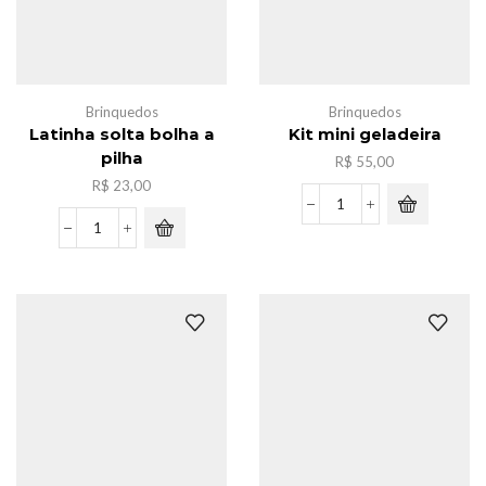
Brinquedos
Brinquedos
Latinha solta bolha a
Kit mini geladeira
pilha
R$
55,00
R$
23,00
Kit
mini
Latinha
geladeira
solta
quantidade
bolha
a
pilha
quantidade