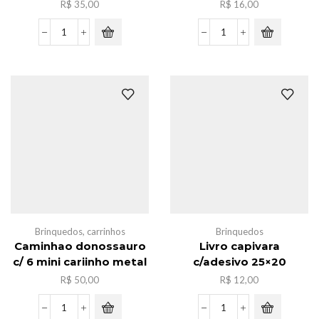
R$
35,00
R$
16,00
Ventilador
Lego
Dupla
super
Automotivo
mario
quantidade
MG1286
quantidade
Brinquedos
,
carrinhos
Brinquedos
Caminhao donossauro
Livro capivara
c/ 6 mini cariinho metal
c/adesivo 25×20
R$
50,00
R$
12,00
Caminhao
Livro