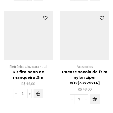
donossauro
capivara
c/
c/adesivo
6
25x20
mini
quantidade
cariinho
metal
quantidade
Eletrônicos
,
luz para natal
Acessorios
Kit fita neon de
Pacote sacola de frira
manqueira ,5m
nylon ziper
c/12[33x25x14]
R$
45,00
R$
48,00
Kit
fita
Pacote
neon
sacola
de
de