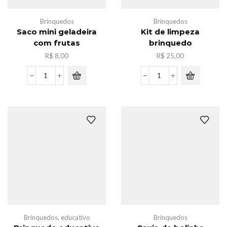
Brinquedos
Brinquedos
Saco mini geladeira
Kit de limpeza
com frutas
brinquedo
R$
8,00
R$
25,00
Saco
Kit
mini
de
geladeira
limpeza
com
brinquedo
frutas
quantidade
quantidade
Brinquedos
,
educativo
Brinquedos