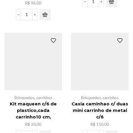
R$
96,00
Bola
de
volei
Caxia
grafite
de
quantidade
ovo
dinossauro
bomba
de
banho
c/12
quantidade
Brinquedos
,
carrinhos
Brinquedos
,
carrinhos
Kit maqueen c/6 de
Caxia caminhao c/ duas
plastico,cada
mini carrinho de metal
carrinho10 cm,
c/6
R$
20,00
R$
150,00