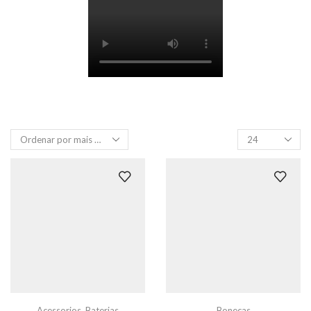
Produtos
por
página
Acessorios
,
Baterias
Bonecas