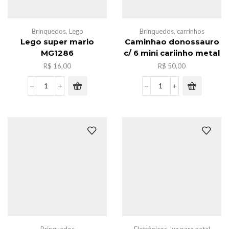
Brinquedos
,
Lego
Brinquedos
,
carrinhos
Lego super mario
Caminhao donossauro
MG1286
c/ 6 mini cariinho metal
R$
16,00
R$
50,00
Lego
Caminhao
super
donossauro
mario
c/
MG1286
6
quantidade
mini
cariinho
metal
quantidade