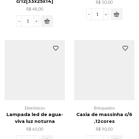
c/12[33x25x14]
R$
50,00
R$
48,00
Luminaria
de
Pacote
mesa
sacola
ferro
de
3
frira
in
nylon
1
ziper
quantidade
c/12[33x25x14]
quantidade
Eletrônicos
Brinquedos
Lampada led de agua-
Caxia de massinha c/6
viva luz noturna
,12cores
R$
60,00
R$
90,00