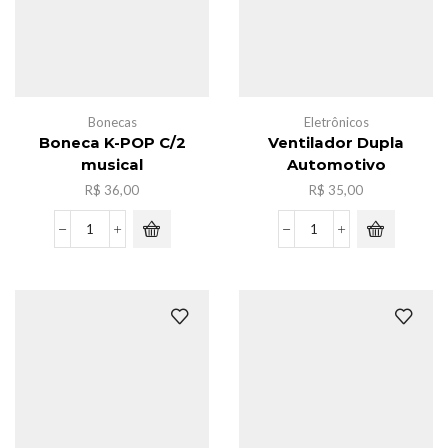
Bonecas
Eletrônicos
Boneca K-POP C/2
Ventilador Dupla
musical
Automotivo
R$
36,00
R$
35,00
Boneca
Ventilador
K-
Dupla
POP
Automotivo
C/2
quantidade
musical
quantidade