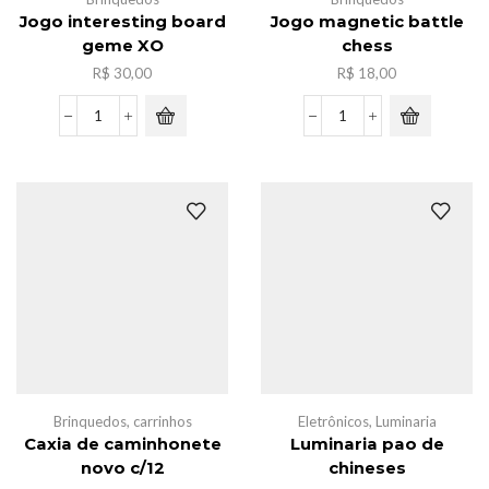
Jogo interesting board
Jogo magnetic battle
geme XO
chess
R$
30,00
R$
18,00
Jogo
Jogo
interesting
magnetic
board
battle
geme
chess
XO
quantidade
quantidade
Brinquedos
,
carrinhos
Eletrônicos
,
Luminaria
Caxia de caminhonete
Luminaria pao de
novo c/12
chineses