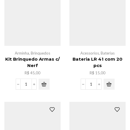
quantidade
Arminha
,
Brinquedos
Acessorios
,
Baterias
Kit Brinquedo Armas c/
Bateria LR 41 com 20
Nerf
pcs
R$
45,00
R$
15,00
Kit
Bateria
Brinquedo
LR
Armas
41
c/
com
Nerf
20
quantidade
pcs
quantidade