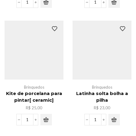
Lampada
Caxia
led
de
de
massinha
agua-
c/6
viva
,12cores
luz
quantidade
noturna
quantidade
Brinquedos
Brinquedos
Kite de porcelana para
Latinha solta bolha a
pintar[ ceramic]
pilha
R$
25,00
R$
23,00
Kite
Latinha
de
solta
porcelana
bolha