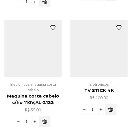
de
Pacote
bebe
bola
c/barulho
c/acessorios
quantidade
para
mini
geladeira
c/6
quantidade
Eletrônicos
,
maquina corta
Eletrônicos
cabelo
TV STICK 4K
Maquina corta cabelo
R$
100,00
c/fio 110V,AL-2133
R$
55,00
TV
STICK
4K
Maquina
quantidade
corta