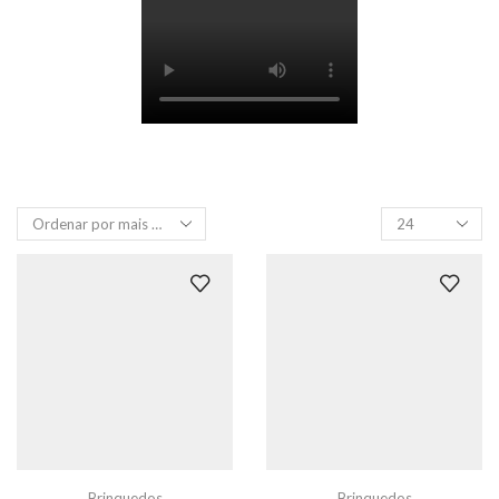
Produtos
por
página
Brinquedos
Brinquedos