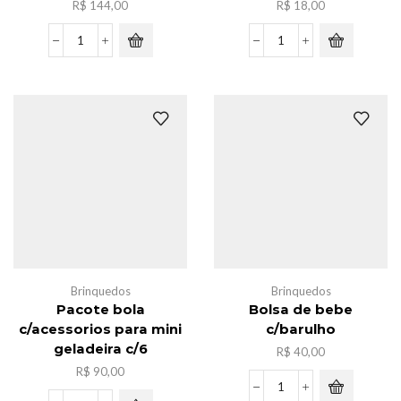
R$
144,00
R$
18,00
Caxia
Luminaria
de
pao
caminhonete
de
novo
chineses
c/12
quantidade
quantidade
Brinquedos
Brinquedos
Pacote bola
Bolsa de bebe
c/acessorios para mini
c/barulho
geladeira c/6
R$
40,00
R$
90,00
Bolsa