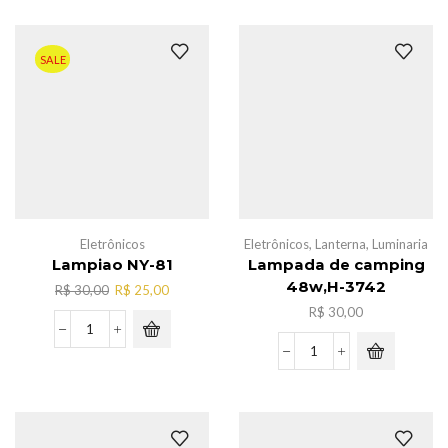
cabelo
c/fio
110V,AL-
SALE
2133
quantidade
Eletrônicos
Eletrônicos
,
Lanterna
,
Luminaria
Lampiao NY-81
Lampada de camping
48w,H-3742
O
O
R$
30,00
R$
25,00
preço
preço
R$
30,00
original
atual
Lampiao
era:
é:
NY-
Lampada
R$ 30,00.
R$ 25,00.
81
de
quantidade
camping
48w,H-
3742