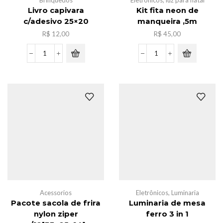
Brinquedos
Eletrônicos
,
luz para natal
Livro capivara
Kit fita neon de
c/adesivo 25×20
manqueira ,5m
R$
12,00
R$
45,00
Livro
Kit
capivara
fita
c/adesivo
neon
25x20
de
quantidade
manqueira
,5m
quantidade
Acessorios
Eletrônicos
,
Luminaria
Pacote sacola de frira
Luminaria de mesa
nylon ziper
ferro 3 in 1