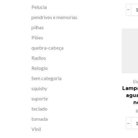
Pelucia
pendrives e memorias
pilhas
Piões
quebra-cabeça
Radios
Relogio
Sem categoria
El
squishy
Lampa
agua
suporte
n
teclado
tomada
Vinil