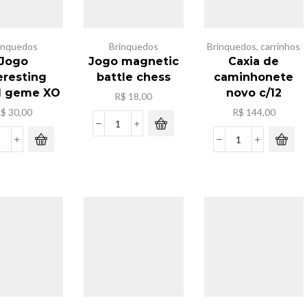
inquedos
Brinquedos
Brinquedos
,
carrinhos
Jogo
Jogo magnetic
Caxia de
eresting
battle chess
caminhonete
d geme XO
novo c/12
R$
18,00
R$
30,00
R$
144,00
Jogo
magnetic
Jogo
Caxia
battle
interesting
de
chess
board
caminhonete
quantidade
geme
novo
XO
c/12
quantidade
quantidade