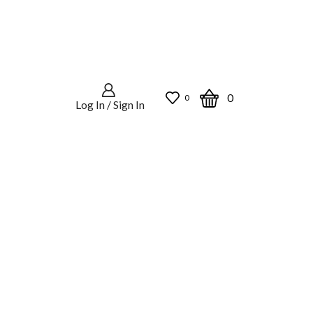
0
0
Log In / Sign In