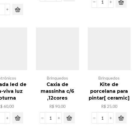
capivara
Kit
c/adesivo
fita
Caminhao
25x20
neon
donossauro
quantidade
de
c/
manqueira
6
,5m
mini
quantidade
cariinho
metal
quantidade
etrônicos
Brinquedos
Brinquedos
da led de
Caxia de
Kite de
-viva luz
massinha c/6
porcelana para
oturna
,12cores
pintar[ ceramic]
R$
60,00
R$
90,00
R$
25,00
Lampada
Caxia
Kite
led
de
de