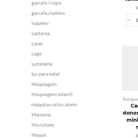
garrafa / copo
garrafa.chaleira
Isqueiro
Lanterna
Laser
Lego
Luminaria
luz para natal
Maquiagem
Maquiagem infantil
Brinqu
maquina corta cabelo
Ca
donos
Memoria
mini
Microfone
Mouse