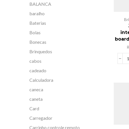
BALANCA
baralho
Br
Baterias
Bolas
int
boar
Bonecas
Brinquedos
cabos
cadeado
Calculadora
caneca
caneta
Card
Carregador
Carrinho controle remoto