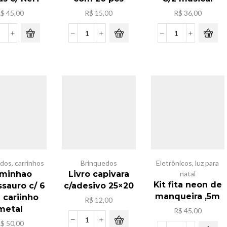
R$
45,00
R$
15,00
R$
36,00
Kit
Bateria
Boneca
Brinquedo
LR
K-
Armas
41
POP
c/
com
C/2
Nerf
20
musical
quantidade
pcs
quantidade
quantidade
edos
,
carrinhos
Brinquedos
Eletrônicos
,
luz para
minhao
Livro capivara
natal
Kit fita neon de
sauro c/ 6
c/adesivo 25×20
manqueira ,5m
 cariinho
R$
12,00
metal
R$
45,00
R$
50,00
Livro