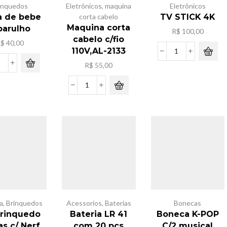
inquedos
Eletrônicos
,
maquina
Eletrônicos
a de bebe
corta cabelo
TV STICK 4K
Maquina corta
barulho
R$
100,00
cabelo c/fio
R$
40,00
110V,AL-2133
TV
R$
55,00
STICK
Bolsa
4K
de
quantidade
bebe
Maquina
c/barulho
corta
quantidade
cabelo
c/fio
110V,AL-
2133
quantidade
a
,
Brinquedos
Acessorios
,
Baterias
Bonecas
Brinquedo
Bateria LR 41
Boneca K-POP
s c/ Nerf
com 20 pcs
C/2 musical