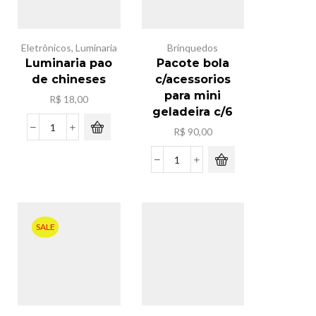
Eletrônicos
,
Luminaria
Brinquedos
Luminaria pao
Pacote bola
de chineses
c/acessorios
para mini
R$
18,00
geladeira c/6
R$
90,00
Luminaria
pao
de
Pacote
chineses
bola
quantidade
c/acessorios
para
mini
SALE
geladeira
c/6
quantidade