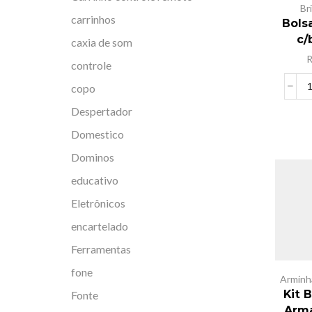
Br
carrinhos
Bols
c/
caxia de som
controle
copo
Despertador
Domestico
Dominos
educativo
Eletrônicos
encartelado
Ferramentas
fone
Arminh
Kit 
Fonte
Arma