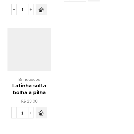
de
mesa
Pacote
ferro
sacola
3
de
in
frira
1
nylon
quantidade
ziper
c/12[33x25x14]
quantidade
Brinquedos
Latinha solta
bolha a pilha
R$
23,00
Latinha
solta
bolha