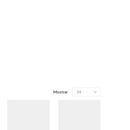
Produtos
Mostrar
por
página