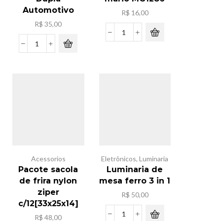
Automotivo
R$
16,00
R$
35,00
Lego
super
Ventilador
mario
Dupla
MG1286
Automotivo
quantidade
quantidade
Acessorios
Eletrônicos
,
Luminaria
Pacote sacola
Luminaria de
de frira nylon
mesa ferro 3 in 1
ziper
R$
50,00
c/12[33x25x14]
R$
48,00
Luminaria