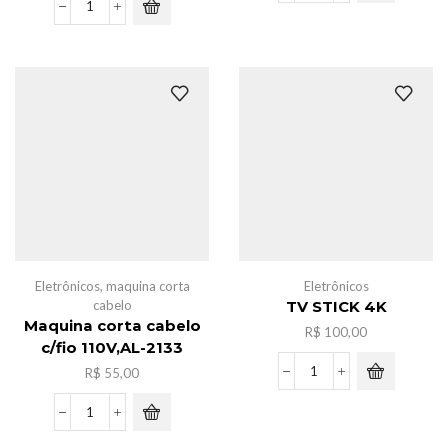
de
Pacote
bebe
bola
c/barulho
c/acessorios
quantidade
para
mini
geladeira
c/6
quantidade
Eletrônicos
,
maquina corta
Eletrônicos
cabelo
TV STICK 4K
Maquina corta cabelo
R$
100,00
c/fio 110V,AL-2133
R$
55,00
TV
STICK
4K
Maquina
quantidade
corta