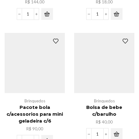
R$
144,00
R$
18,00
Caxia
Luminaria
de
pao
caminhonete
de
novo
chineses
c/12
quantidade
quantidade
Brinquedos
Brinquedos
Pacote bola
Bolsa de bebe
c/acessorios para mini
c/barulho
geladeira c/6
R$
40,00
R$
90,00
Bolsa