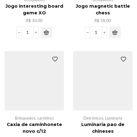
Jogo interesting board
Jogo magnetic battle
geme XO
chess
R$
30,00
R$
18,00
Jogo
Jogo
interesting
magnetic
board
battle
geme
chess
XO
quantidade
quantidade
Brinquedos
,
carrinhos
Eletrônicos
,
Luminaria
Caxia de caminhonete
Luminaria pao de
novo c/12
chineses