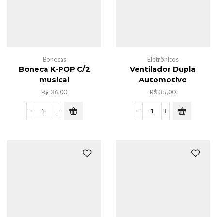
Bonecas
Eletrônicos
Boneca K-POP C/2
Ventilador Dupla
musical
Automotivo
R$
36,00
R$
35,00
Boneca
Ventilador
K-
Dupla
POP
Automotivo
C/2
quantidade
musical
quantidade