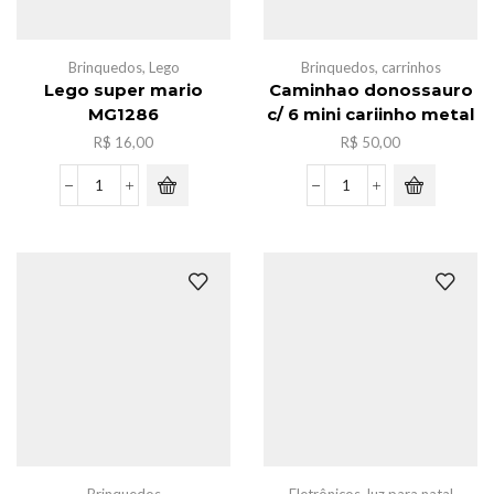
Brinquedos
,
Lego
Brinquedos
,
carrinhos
Lego super mario
Caminhao donossauro
MG1286
c/ 6 mini cariinho metal
R$
16,00
R$
50,00
Lego
Caminhao
super
donossauro
mario
c/
MG1286
6
quantidade
mini
cariinho
metal
quantidade