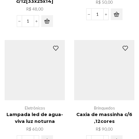
c/12[33x25x14]
R$
50,00
R$
48,00
Luminaria
de
Pacote
mesa
sacola
ferro
de
3
frira
in
nylon
1
ziper
quantidade
c/12[33x25x14]
quantidade
Eletrônicos
Brinquedos
Lampada led de agua-
Caxia de massinha c/6
viva luz noturna
,12cores
R$
60,00
R$
90,00