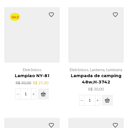
cabelo
c/fio
110V,AL-
SALE
2133
quantidade
Eletrônicos
Eletrônicos
,
Lanterna
,
Luminaria
Lampiao NY-81
Lampada de camping
48w,H-3742
O
O
R$
30,00
R$
25,00
preço
preço
R$
30,00
original
atual
Lampiao
era:
é:
NY-
Lampada
R$ 30,00.
R$ 25,00.
81
de
quantidade
camping
48w,H-
3742