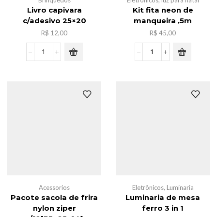
Brinquedos
Eletrônicos
,
luz para natal
Livro capivara
Kit fita neon de
c/adesivo 25×20
manqueira ,5m
R$
12,00
R$
45,00
Livro
Kit
capivara
fita
c/adesivo
neon
25x20
de
quantidade
manqueira
,5m
quantidade
Acessorios
Eletrônicos
,
Luminaria
Pacote sacola de frira
Luminaria de mesa
nylon ziper
ferro 3 in 1