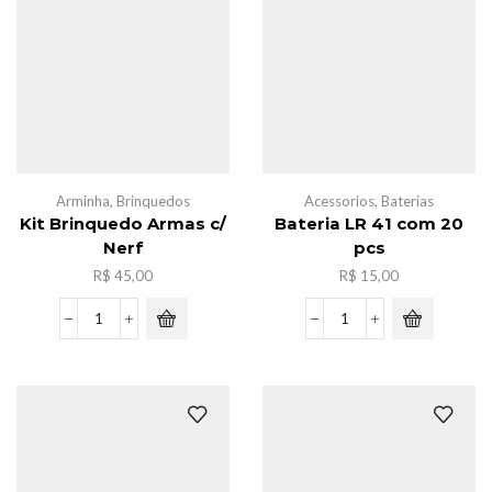
quantidade
Arminha
,
Brinquedos
Acessorios
,
Baterias
Kit Brinquedo Armas c/
Bateria LR 41 com 20
Nerf
pcs
R$
45,00
R$
15,00
Kit
Bateria
Brinquedo
LR
Armas
41
c/
com
Nerf
20
quantidade
pcs
quantidade