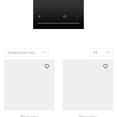
Produtos
por
página
Brinquedos
Brinquedos