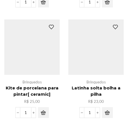
Lampada
Caxia
led
de
de
massinha
agua-
c/6
viva
,12cores
luz
quantidade
noturna
quantidade
Brinquedos
Brinquedos
Kite de porcelana para
Latinha solta bolha a
pintar[ ceramic]
pilha
R$
25,00
R$
23,00
Kite
Latinha
de
solta
porcelana
bolha