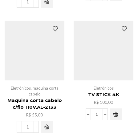
de
Pacote
bebe
bola
c/barulho
c/acessorios
quantidade
para
mini
geladeira
c/6
quantidade
Eletrônicos
,
maquina corta
Eletrônicos
cabelo
TV STICK 4K
Maquina corta cabelo
R$
100,00
c/fio 110V,AL-2133
R$
55,00
TV
STICK
4K
Maquina
quantidade
corta