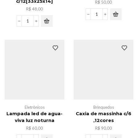
c/12[33x25x14]
R$
50,00
R$
48,00
Luminaria
de
Pacote
mesa
sacola
ferro
de
3
frira
in
nylon
1
ziper
quantidade
c/12[33x25x14]
quantidade
Eletrônicos
Brinquedos
Lampada led de agua-
Caxia de massinha c/6
viva luz noturna
,12cores
R$
60,00
R$
90,00