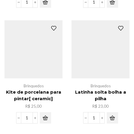
Lampada
Caxia
led
de
de
massinha
agua-
c/6
viva
,12cores
luz
quantidade
noturna
quantidade
Brinquedos
Brinquedos
Kite de porcelana para
Latinha solta bolha a
pintar[ ceramic]
pilha
R$
25,00
R$
23,00
Kite
Latinha
de
solta
porcelana
bolha