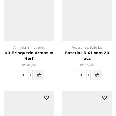
quantidade
Arminha
,
Brinquedos
Acessorios
,
Baterias
Kit Brinquedo Armas c/
Bateria LR 41 com 20
Nerf
pcs
R$
45,00
R$
15,00
Kit
Bateria
Brinquedo
LR
Armas
41
c/
com
Nerf
20
quantidade
pcs
quantidade