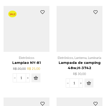
cabelo
c/fio
110V,AL-
SALE
2133
quantidade
Eletrônicos
Eletrônicos
,
Lanterna
,
Luminaria
Lampiao NY-81
Lampada de camping
48w,H-3742
O
O
R$
30,00
R$
25,00
preço
preço
R$
30,00
original
atual
Lampiao
era:
é:
NY-
Lampada
R$ 30,00.
R$ 25,00.
81
de
quantidade
camping
48w,H-
3742