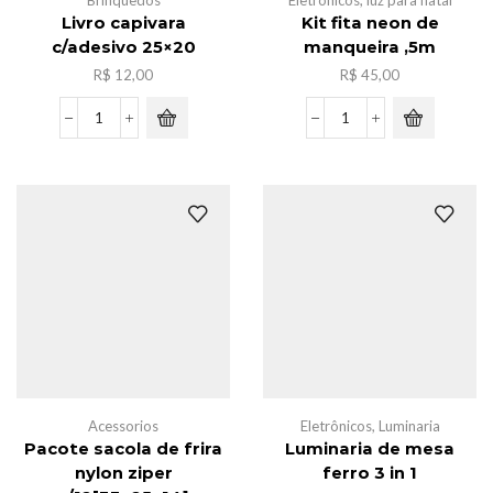
Brinquedos
Eletrônicos
,
luz para natal
Livro capivara
Kit fita neon de
c/adesivo 25×20
manqueira ,5m
R$
12,00
R$
45,00
Livro
Kit
capivara
fita
c/adesivo
neon
25x20
de
quantidade
manqueira
,5m
quantidade
Acessorios
Eletrônicos
,
Luminaria
Pacote sacola de frira
Luminaria de mesa
nylon ziper
ferro 3 in 1