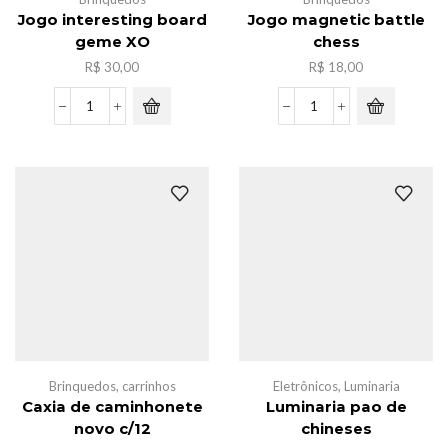
Jogo interesting board
Jogo magnetic battle
geme XO
chess
R$
30,00
R$
18,00
Jogo
Jogo
interesting
magnetic
board
battle
geme
chess
XO
quantidade
quantidade
Brinquedos
,
carrinhos
Eletrônicos
,
Luminaria
Caxia de caminhonete
Luminaria pao de
novo c/12
chineses