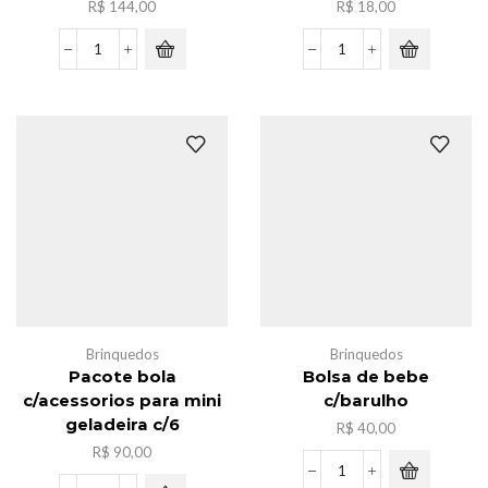
R$
144,00
R$
18,00
Caxia
Luminaria
de
pao
caminhonete
de
novo
chineses
c/12
quantidade
quantidade
Brinquedos
Brinquedos
Pacote bola
Bolsa de bebe
c/acessorios para mini
c/barulho
geladeira c/6
R$
40,00
R$
90,00
Bolsa