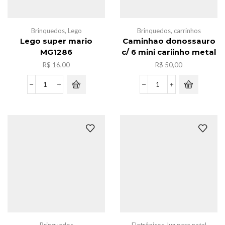
Brinquedos
,
Lego
Brinquedos
,
carrinhos
Lego super mario
Caminhao donossauro
MG1286
c/ 6 mini cariinho metal
R$
16,00
R$
50,00
Lego
Caminhao
super
donossauro
mario
c/
MG1286
6
quantidade
mini
cariinho
metal
quantidade