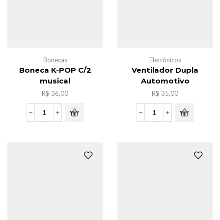
Bonecas
Eletrônicos
Boneca K-POP C/2
Ventilador Dupla
musical
Automotivo
R$
36,00
R$
35,00
Boneca
Ventilador
K-
Dupla
POP
Automotivo
C/2
quantidade
musical
quantidade