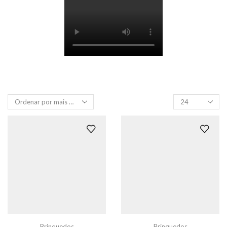
Produtos
por
página
Brinquedos
Brinquedos