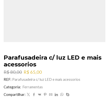
Parafusadeira c/ luz LED e mais
acessorios
O
O
R$
80,00
R$
65,00
preço
preço
REF:
Parafusadeira c/ luz LED e mais acessorios
original
atual
era:
é:
Categoria:
Ferramentas
R$ 80,00.
R$ 65,00.
Compartilhar: