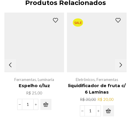
Produtos Relacionados
SALE
Ferramentas
,
Luminaria
Eletrônicos
,
Ferramentas
Espelho c/luz
liquidificador de fruta c/
6 Laminas
R$
25,00
O
O
R$
30,00
R$
20,00
preço
preço
Espelho
original
atual
c/luz
liquidificador
era:
é:
quantidade
de
R$ 30,00.
R$ 20,00.
fruta
c/