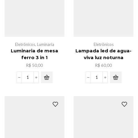
quantidade
Eletrônicos
,
Luminaria
Eletrônicos
Luminaria de mesa
Lampada led de agua-
ferro 3 in 1
viva luz noturna
R$
50,00
R$
60,00
Luminaria
Lampada
de
led
mesa
de
ferro
agua-
3
viva
in
luz
1
noturna
quantidade
quantidade