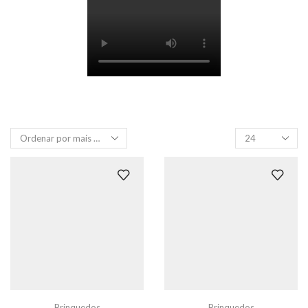
Produtos
por
página
Brinquedos
Brinquedos