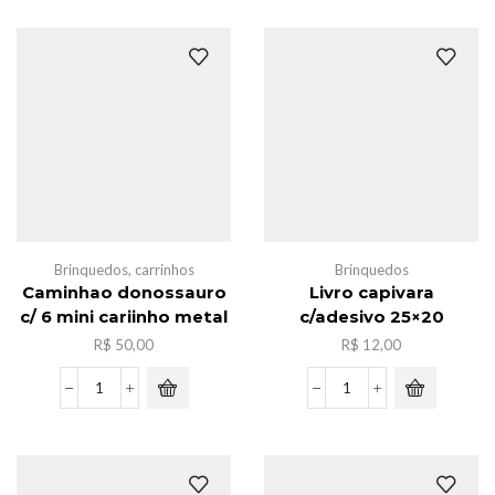
Automotivo
mario
quantidade
MG1286
quantidade
Brinquedos
,
carrinhos
Brinquedos
Caminhao donossauro
Livro capivara
c/ 6 mini cariinho metal
c/adesivo 25×20
R$
50,00
R$
12,00
Caminhao
Livro
donossauro
capivara
c/
c/adesivo
6
25x20
mini
quantidade