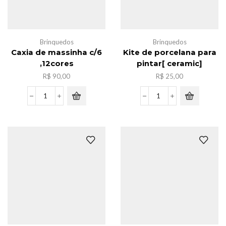
Brinquedos
Brinquedos
Caxia de massinha c/6
Kite de porcelana para
,12cores
pintar[ ceramic]
R$
90,00
R$
25,00
Caxia
Kite
de
de
massinha
porcelana
c/6
para
,12cores
pintar[
quantidade
ceramic]
quantidade