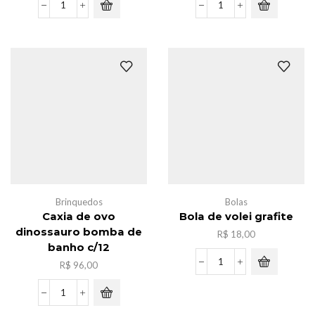
Brinquedo
Caxia
educativo
de
c/54pcs
bolinha
quantidade
bomba
de
banho
c/12
quantidade
Brinquedos
Bolas
Caxia de ovo
Bola de volei grafite
dinossauro bomba de
R$
18,00
banho c/12
R$
96,00
Bola
de
volei
Caxia
grafite
de