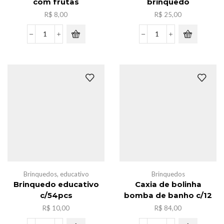
com frutas
brinquedo
R$
8,00
R$
25,00
Saco
Kit
mini
de
geladeira
limpeza
com
brinquedo
frutas
quantidade
quantidade
Brinquedos
,
educativo
Brinquedos
Brinquedo educativo
Caxia de bolinha
c/54pcs
bomba de banho c/12
R$
10,00
R$
84,00