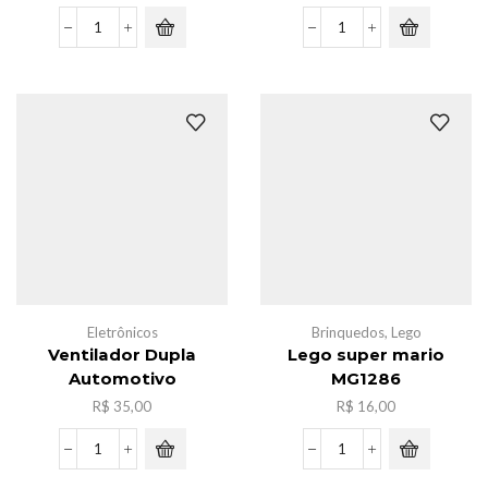
Bateria
Boneca
LR
K-
41
POP
com
C/2
20
musical
pcs
quantidade
quantidade
Eletrônicos
Brinquedos
,
Lego
Ventilador Dupla
Lego super mario
Automotivo
MG1286
R$
35,00
R$
16,00
Ventilador
Lego
Dupla
super