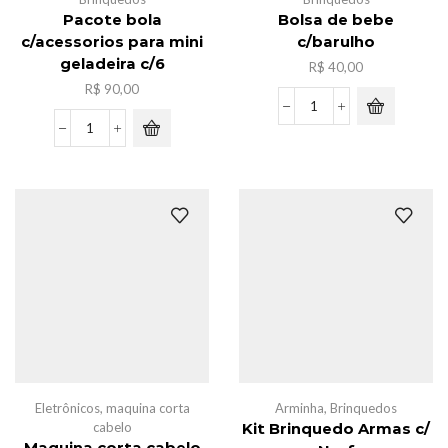
Pacote bola
Bolsa de bebe
c/acessorios para mini
c/barulho
geladeira c/6
R$
40,00
R$
90,00
Bolsa
de
Pacote
bebe
bola
c/barulho
c/acessorios
quantidade
para
mini
geladeira
c/6
quantidade
Eletrônicos
,
maquina corta
Arminha
,
Brinquedos
cabelo
Kit Brinquedo Armas c/