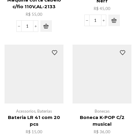
Maquina corta cabelo
Nerf
c/fio 110V,AL-2133
R$
45,00
R$
55,00
Kit
Maquina
Brinquedo
corta
Armas
cabelo
c/
c/fio
Nerf
110V,AL-
quantidade
2133
quantidade
Acessorios
,
Baterias
Bonecas
Bateria LR 41 com 20
Boneca K-POP C/2
pcs
musical
R$
15,00
R$
36,00