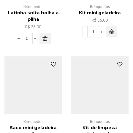
Brinquedos
Brinquedos
Latinha solta bolha a
Kit mini geladeira
pilha
R$
55,00
R$
23,00
Kit
mini
Latinha
geladeira
solta
quantidade
bolha
a
pilha
quantidade
Brinquedos
Brinquedos
Saco mini geladeira
Kit de limpeza