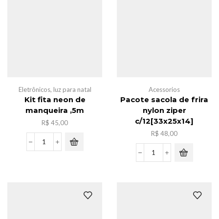
cariinho
metal
quantidade
Eletrônicos
,
luz para natal
Acessorios
Kit fita neon de
Pacote sacola de frira
manqueira ,5m
nylon ziper
c/12[33x25x14]
R$
45,00
R$
48,00
Kit
fita
Pacote
neon
sacola
de
de
manqueira
frira
,5m
nylon
quantidade
ziper
c/12[33x25x14]