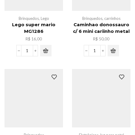
Brinquedos
,
Lego
Brinquedos
,
carrinhos
Lego super mario
Caminhao donossauro
MG1286
c/ 6 mini cariinho metal
R$
16,00
R$
50,00
Lego
Caminhao
super
donossauro
mario
c/
MG1286
6
quantidade
mini
cariinho
metal
quantidade