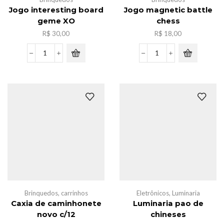
Jogo interesting board
Jogo magnetic battle
geme XO
chess
R$
30,00
R$
18,00
Jogo
Jogo
interesting
magnetic
board
battle
geme
chess
XO
quantidade
quantidade
Brinquedos
,
carrinhos
Eletrônicos
,
Luminaria
Caxia de caminhonete
Luminaria pao de
novo c/12
chineses