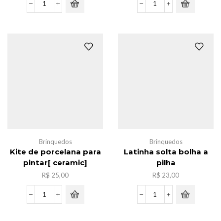
Lampada
Caxia
led
de
de
massinha
agua-
c/6
viva
,12cores
luz
quantidade
noturna
quantidade
Brinquedos
Brinquedos
Kite de porcelana para
Latinha solta bolha a
pintar[ ceramic]
pilha
R$
25,00
R$
23,00
Kite
Latinha
de
solta
porcelana
bolha