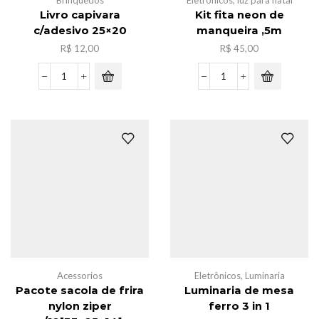
Brinquedos
Eletrônicos
,
luz para natal
Livro capivara
Kit fita neon de
c/adesivo 25×20
manqueira ,5m
R$
12,00
R$
45,00
Livro
Kit
capivara
fita
c/adesivo
neon
25x20
de
quantidade
manqueira
,5m
quantidade
Acessorios
Eletrônicos
,
Luminaria
Pacote sacola de frira
Luminaria de mesa
nylon ziper
ferro 3 in 1