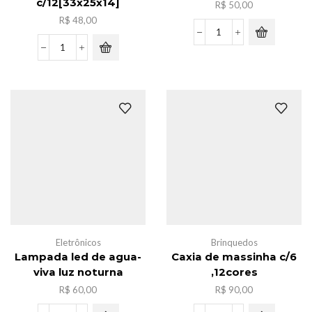
c/12[33x25x14]
R$
50,00
R$
48,00
Luminaria
de
Pacote
mesa
sacola
ferro
de
3
frira
in
nylon
1
ziper
quantidade
c/12[33x25x14]
quantidade
Eletrônicos
Brinquedos
Lampada led de agua-
Caxia de massinha c/6
viva luz noturna
,12cores
R$
60,00
R$
90,00