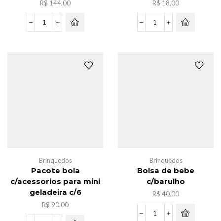
R$
144,00
R$
18,00
Caxia
Luminaria
de
pao
caminhonete
de
novo
chineses
c/12
quantidade
quantidade
Brinquedos
Brinquedos
Pacote bola
Bolsa de bebe
c/acessorios para mini
c/barulho
geladeira c/6
R$
40,00
R$
90,00
Bolsa