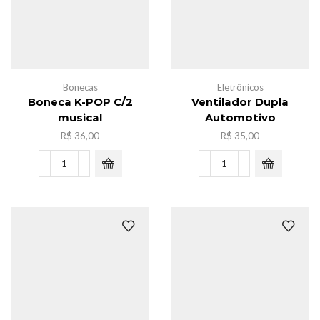
Bonecas
Eletrônicos
Boneca K-POP C/2
Ventilador Dupla
musical
Automotivo
R$
36,00
R$
35,00
Boneca
Ventilador
K-
Dupla
POP
Automotivo
C/2
quantidade
musical
quantidade