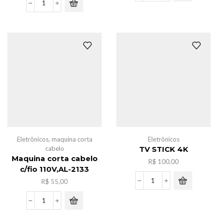
de
Pacote
bebe
bola
c/barulho
c/acessorios
quantidade
para
mini
geladeira
c/6
quantidade
Eletrônicos
,
maquina corta
Eletrônicos
cabelo
TV STICK 4K
Maquina corta cabelo
R$
100,00
c/fio 110V,AL-2133
R$
55,00
TV
STICK
4K
Maquina
quantidade
corta