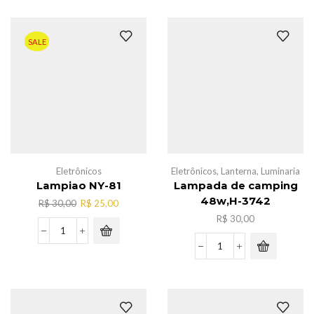
cabelo
c/fio
110V,AL-
SALE
2133
quantidade
Eletrônicos
Eletrônicos
,
Lanterna
,
Luminaria
Lampiao NY-81
Lampada de camping
48w,H-3742
O
O
R$
30,00
R$
25,00
preço
preço
R$
30,00
original
atual
Lampiao
era:
é:
NY-
Lampada
R$ 30,00.
R$ 25,00.
81
de
quantidade
camping
48w,H-
3742