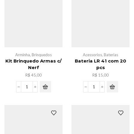
quantidade
Arminha
,
Brinquedos
Acessorios
,
Baterias
Kit Brinquedo Armas c/
Bateria LR 41 com 20
Nerf
pcs
R$
45,00
R$
15,00
Kit
Bateria
Brinquedo
LR
Armas
41
c/
com
Nerf
20
quantidade
pcs
quantidade