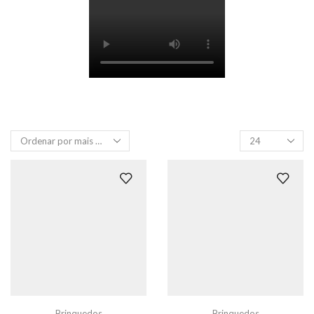
Produtos
por
página
Brinquedos
Brinquedos