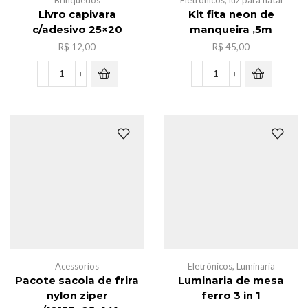
Brinquedos
Eletrônicos
,
luz para natal
Livro capivara
Kit fita neon de
c/adesivo 25×20
manqueira ,5m
R$
12,00
R$
45,00
Livro
Kit
capivara
fita
c/adesivo
neon
25x20
de
quantidade
manqueira
,5m
quantidade
Acessorios
Eletrônicos
,
Luminaria
Pacote sacola de frira
Luminaria de mesa
nylon ziper
ferro 3 in 1