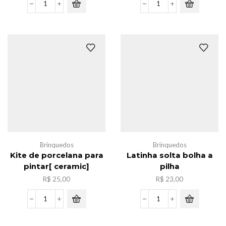
Lampada
Caxia
led
de
de
massinha
agua-
c/6
viva
,12cores
luz
quantidade
noturna
quantidade
Brinquedos
Brinquedos
Kite de porcelana para
Latinha solta bolha a
pintar[ ceramic]
pilha
R$
25,00
R$
23,00
Kite
Latinha
de
solta
porcelana
bolha