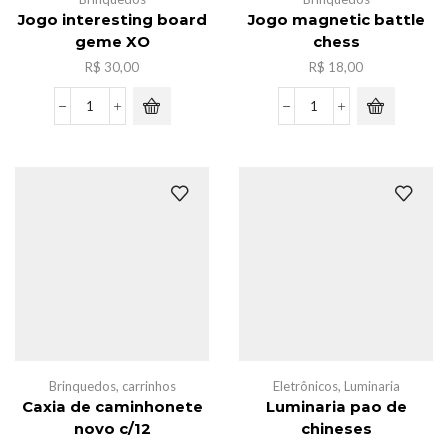
Jogo interesting board
Jogo magnetic battle
geme XO
chess
R$
30,00
R$
18,00
Jogo
Jogo
interesting
magnetic
board
battle
geme
chess
XO
quantidade
quantidade
Brinquedos
,
carrinhos
Eletrônicos
,
Luminaria
Caxia de caminhonete
Luminaria pao de
novo c/12
chineses