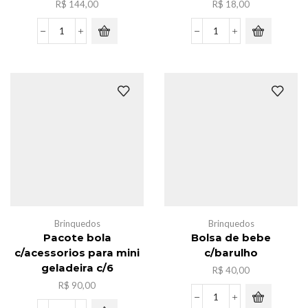
R$
144,00
R$
18,00
Caxia
Luminaria
de
pao
caminhonete
de
novo
chineses
c/12
quantidade
quantidade
Brinquedos
Brinquedos
Pacote bola
Bolsa de bebe
c/acessorios para mini
c/barulho
geladeira c/6
R$
40,00
R$
90,00
Bolsa