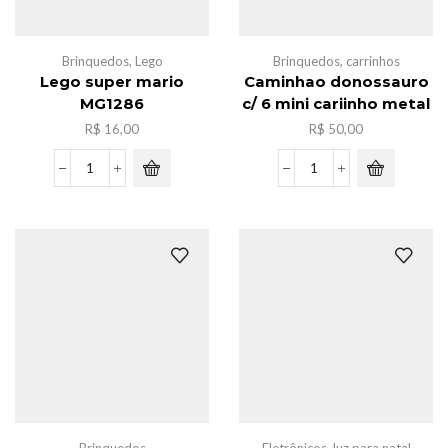
Brinquedos
,
Lego
Brinquedos
,
carrinhos
Lego super mario
Caminhao donossauro
MG1286
c/ 6 mini cariinho metal
R$
16,00
R$
50,00
Lego
Caminhao
super
donossauro
mario
c/
MG1286
6
quantidade
mini
cariinho
metal
quantidade