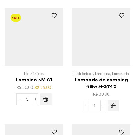
cabelo
c/fio
110V,AL-
SALE
2133
quantidade
Eletrônicos
Eletrônicos
,
Lanterna
,
Luminaria
Lampiao NY-81
Lampada de camping
48w,H-3742
O
O
R$
30,00
R$
25,00
preço
preço
R$
30,00
original
atual
Lampiao
era:
é:
NY-
Lampada
R$ 30,00.
R$ 25,00.
81
de
quantidade
camping
48w,H-
3742