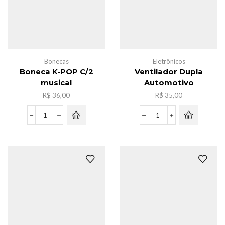
Bonecas
Eletrônicos
Boneca K-POP C/2
Ventilador Dupla
musical
Automotivo
R$
36,00
R$
35,00
Boneca
Ventilador
K-
Dupla
POP
Automotivo
C/2
quantidade
musical
quantidade