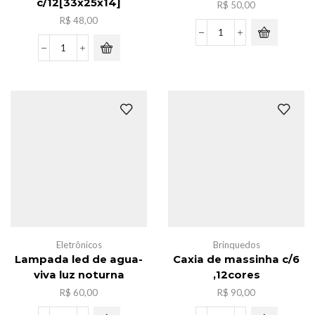
c/12[33x25x14]
R$
50,00
R$
48,00
Luminaria
de
Pacote
mesa
sacola
ferro
de
3
frira
in
nylon
1
ziper
quantidade
c/12[33x25x14]
quantidade
Eletrônicos
Brinquedos
Lampada led de agua-
Caxia de massinha c/6
viva luz noturna
,12cores
R$
60,00
R$
90,00