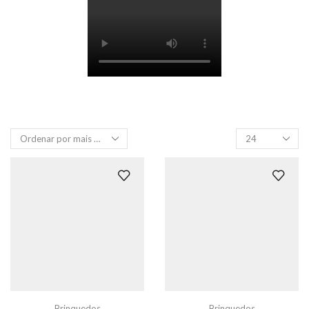
Produtos
por
página
Brinquedos
Brinquedos