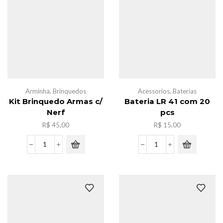
quantidade
Arminha
,
Brinquedos
Acessorios
,
Baterias
Kit Brinquedo Armas c/
Bateria LR 41 com 20
Nerf
pcs
R$
45,00
R$
15,00
Kit
Bateria
Brinquedo
LR
Armas
41
c/
com
Nerf
20
quantidade
pcs
quantidade