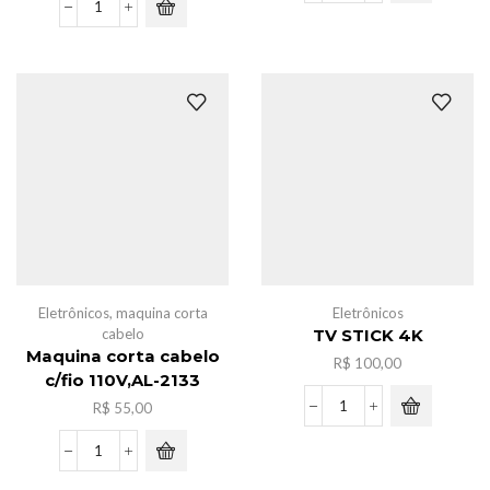
de
Pacote
bebe
bola
c/barulho
c/acessorios
quantidade
para
mini
geladeira
c/6
quantidade
Eletrônicos
,
maquina corta
Eletrônicos
cabelo
TV STICK 4K
Maquina corta cabelo
R$
100,00
c/fio 110V,AL-2133
R$
55,00
TV
STICK
4K
Maquina
quantidade
corta