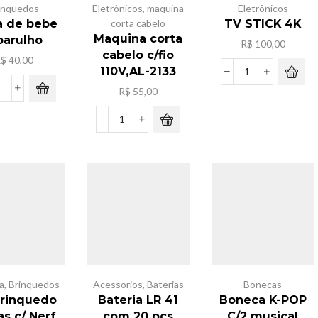
inquedos
Eletrônicos
,
maquina
Eletrônicos
a de bebe
corta cabelo
TV STICK 4K
Maquina corta
barulho
R$
100,00
cabelo c/fio
R$
40,00
110V,AL-2133
TV
R$
55,00
STICK
Bolsa
4K
de
quantidade
bebe
Maquina
c/barulho
corta
quantidade
cabelo
c/fio
110V,AL-
2133
quantidade
a
,
Brinquedos
Acessorios
,
Baterias
Bonecas
Brinquedo
Bateria LR 41
Boneca K-POP
s c/ Nerf
com 20 pcs
C/2 musical