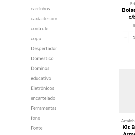
Br
carrinhos
Bols
c/
caxia de som
controle
copo
Despertador
Domestico
Dominos
educativo
Eletrônicos
encartelado
Ferramentas
fone
Arminh
Kit 
Fonte
Arma