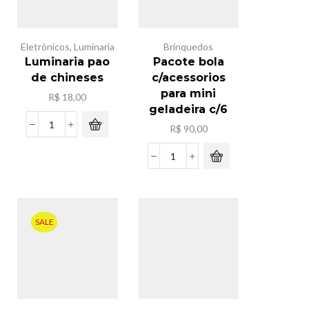
Eletrônicos
,
Luminaria
Brinquedos
Luminaria pao
Pacote bola
de chineses
c/acessorios
para mini
R$
18,00
geladeira c/6
R$
90,00
Luminaria
pao
de
Pacote
chineses
bola
quantidade
c/acessorios
para
mini
SALE
geladeira
c/6
quantidade