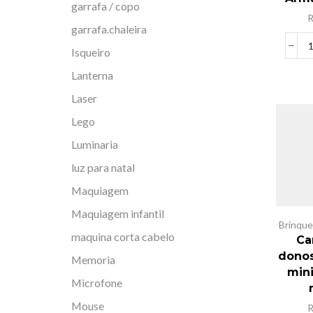
garrafa / copo
garrafa.chaleira
Isqueiro
Lanterna
Laser
Lego
Luminaria
luz para natal
Maquiagem
Maquiagem infantil
Brinqu
maquina corta cabelo
Ca
donos
Memoria
mini
Microfone
Mouse