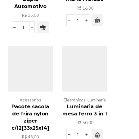
Automotivo
R$
16,00
R$
35,00
Lego
super
Ventilador
mario
Dupla
MG1286
Automotivo
quantidade
quantidade
Acessorios
Eletrônicos
,
Luminaria
Pacote sacola
Luminaria de
de frira nylon
mesa ferro 3 in 1
ziper
R$
50,00
c/12[33x25x14]
R$
48,00
Luminaria