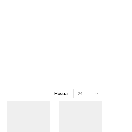
Produtos
Mostrar
por
página