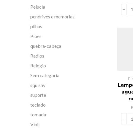
Pelucia
pendrives e memorias
pilhas
Piões
quebra-cabeça
Radios
Relogio
Sem categoria
El
squishy
Lampa
agua
suporte
n
teclado
tomada
Vinil