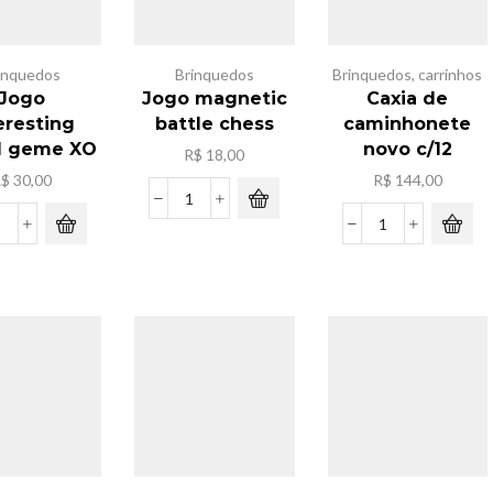
inquedos
Brinquedos
Brinquedos
,
carrinhos
Jogo
Jogo magnetic
Caxia de
eresting
battle chess
caminhonete
d geme XO
novo c/12
R$
18,00
R$
30,00
R$
144,00
Jogo
magnetic
Jogo
Caxia
battle
interesting
de
chess
board
caminhonete
quantidade
geme
novo
XO
c/12
quantidade
quantidade