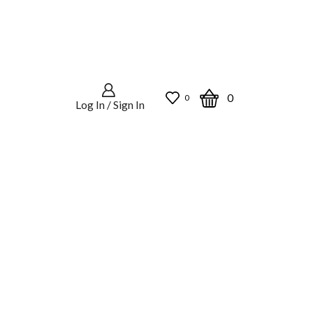
0
0
Log In / Sign In