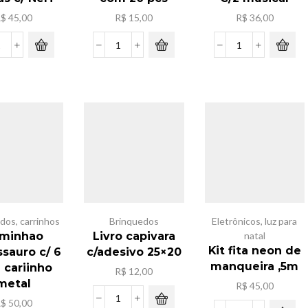
R$
45,00
R$
15,00
R$
36,00
Kit
Bateria
Boneca
Brinquedo
LR
K-
Armas
41
POP
c/
com
C/2
Nerf
20
musical
quantidade
pcs
quantidade
quantidade
edos
,
carrinhos
Brinquedos
Eletrônicos
,
luz para
minhao
Livro capivara
natal
Kit fita neon de
sauro c/ 6
c/adesivo 25×20
manqueira ,5m
 cariinho
R$
12,00
metal
R$
45,00
R$
50,00
Livro