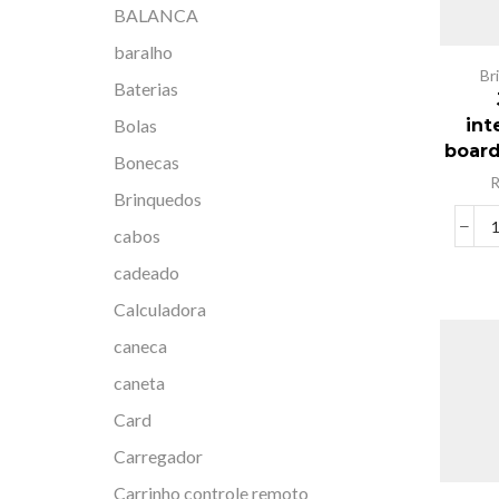
BALANCA
baralho
Br
Baterias
Bolas
int
boar
Bonecas
Brinquedos
cabos
cadeado
Calculadora
caneca
caneta
Card
Carregador
Carrinho controle remoto