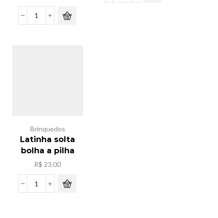
de
mesa
Pacote
ferro
sacola
3
de
in
frira
1
nylon
quantidade
ziper
c/12[33x25x14]
quantidade
Brinquedos
Latinha solta
bolha a pilha
R$
23,00
Latinha
solta
bolha