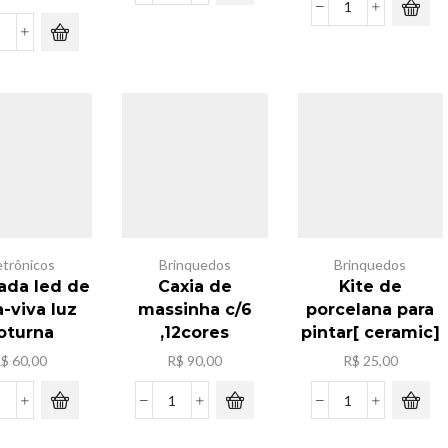
capivara
Kit
c/adesivo
fita
Caminhao
25x20
neon
donossauro
quantidade
de
c/
manqueira
6
,5m
mini
quantidade
cariinho
metal
quantidade
etrônicos
Brinquedos
Brinquedos
da led de
Caxia de
Kite de
-viva luz
massinha c/6
porcelana para
oturna
,12cores
pintar[ ceramic]
R$
60,00
R$
90,00
R$
25,00
Lampada
Caxia
Kite
led
de
de