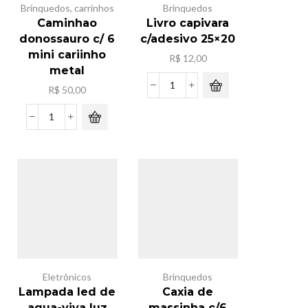
Brinquedos
,
carrinhos
Brinquedos
Caminhao
Livro capivara
donossauro c/ 6
c/adesivo 25×20
mini cariinho
R$
12,00
metal
R$
50,00
Livro
capivara
c/adesivo
Caminhao
25x20
donossauro
quantidade
c/
6
mini
cariinho
metal
quantidade
Eletrônicos
Brinquedos
Lampada led de
Caxia de
agua-viva luz
massinha c/6