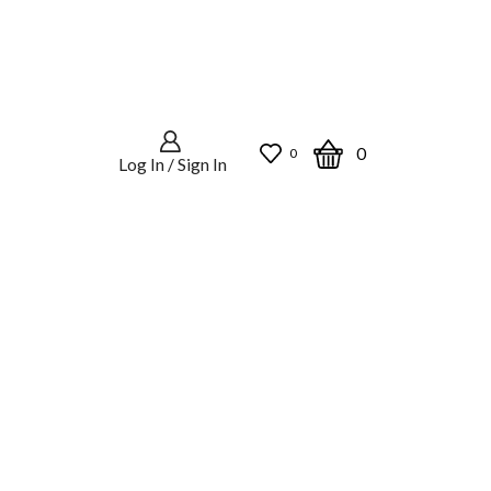
0
0
Log In / Sign In