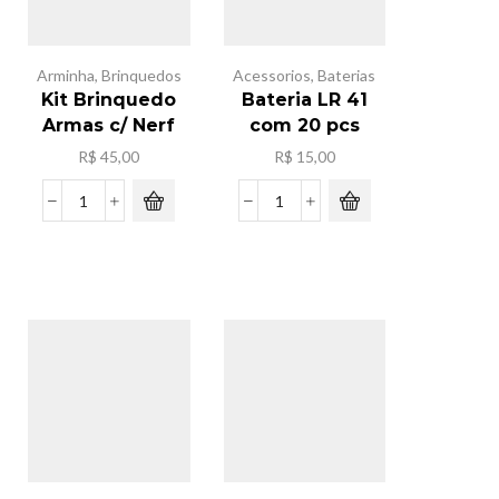
Arminha
,
Brinquedos
Acessorios
,
Baterias
Kit Brinquedo
Bateria LR 41
Armas c/ Nerf
com 20 pcs
R$
45,00
R$
15,00
Kit
Bateria
Brinquedo
LR
Armas
41
c/
com
Nerf
20
quantidade
pcs
quantidade