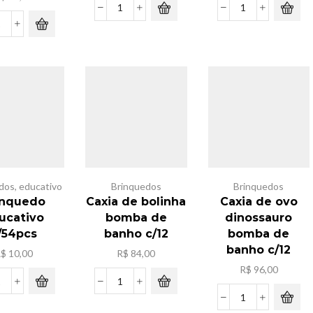
Latinha
Kit
solta
mini
Kite
bolha
geladeira
de
a
quantidade
porcelana
pilha
para
quantidade
pintar[
ceramic]
quantidade
dos
,
educativo
Brinquedos
Brinquedos
inquedo
Caxia de bolinha
Caxia de ovo
ucativo
bomba de
dinossauro
/54pcs
banho c/12
bomba de
banho c/12
R$
10,00
R$
84,00
R$
96,00
Brinquedo
Caxia
educativo
de
Caxia