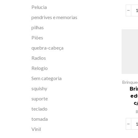
Pelucia
pendrives e memorias
pilhas
Piões
quebra-cabeça
Radios
Relogio
Sem categoria
Brinque
squishy
Br
ed
suporte
c
teclado
tomada
Vinil