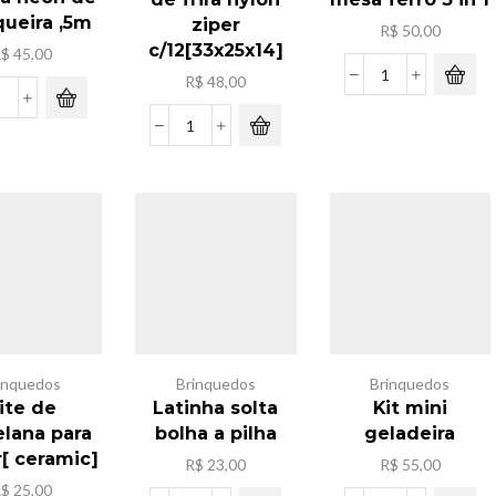
ueira ,5m
ziper
R$
50,00
c/12[33x25x14]
R$
45,00
R$
48,00
Luminaria
Kit
de
fita
mesa
Pacote
neon
ferro
sacola
de
3
de
manqueira
in
frira
,5m
1
nylon
quantidade
quantidade
ziper
c/12[33x25x14]
quantidade
inquedos
Brinquedos
Brinquedos
ite de
Latinha solta
Kit mini
elana para
bolha a pilha
geladeira
r[ ceramic]
R$
23,00
R$
55,00
R$
25,00