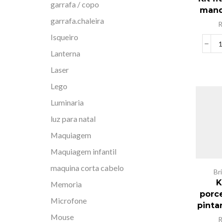
garrafa / copo
manq
garrafa.chaleira
Isqueiro
Lanterna
Laser
Lego
Luminaria
luz para natal
Maquiagem
Maquiagem infantil
maquina corta cabelo
Br
K
Memoria
porc
Microfone
pinta
Mouse