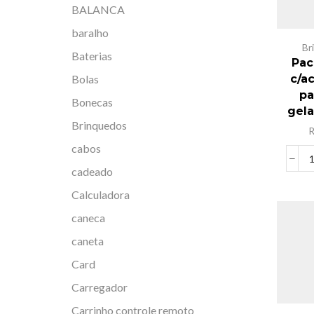
BALANCA
baralho
Br
Baterias
Pac
Bolas
c/a
pa
Bonecas
gela
Brinquedos
cabos
cadeado
Calculadora
caneca
caneta
Card
Carregador
Carrinho controle remoto