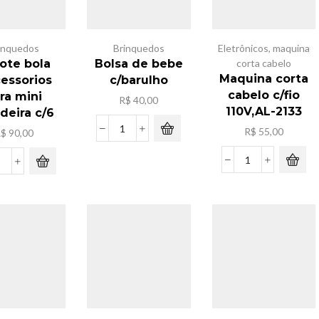
inquedos
Brinquedos
Eletrônicos
,
maquina
ote bola
Bolsa de bebe
corta cabelo
Maquina corta
cessorios
c/barulho
cabelo c/fio
ra mini
R$
40,00
110V,AL-2133
deira c/6
R$
55,00
R$
90,00
Bolsa
de
bebe
Maquina
Pacote
c/barulho
corta
bola
quantidade
cabelo
c/acessorios
c/fio
para
110V,AL-
mini
2133
geladeira
quantidade
c/6
quantidade