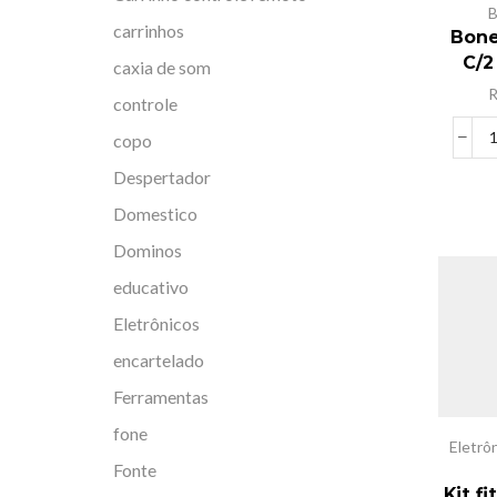
B
carrinhos
Bone
C/2
caxia de som
controle
copo
Despertador
Domestico
Dominos
educativo
Eletrônicos
encartelado
Ferramentas
fone
Eletrô
Fonte
Kit f