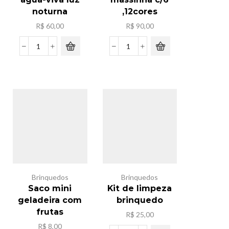
noturna
,12cores
R$
60,00
R$
90,00
Lampada
Caxia
led
de
de
massinha
agua-
c/6
viva
,12cores
luz
quantidade
noturna
quantidade
Brinquedos
Brinquedos
Saco mini
Kit de limpeza
geladeira com
brinquedo
frutas
R$
25,00
R$
8,00