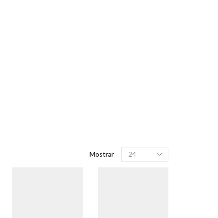
Produtos
Mostrar
por
página