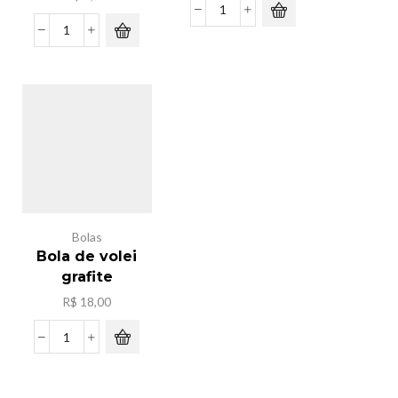
Kit
de
Saco
limpeza
mini
brinquedo
geladeira
quantidade
com
frutas
quantidade
Bolas
Bola de volei
grafite
R$
18,00
Bola
de
volei