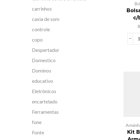
Br
carrinhos
Bols
c/
caxia de som
controle
copo
Despertador
Domestico
Dominos
educativo
Eletrônicos
encartelado
Ferramentas
fone
Arminh
Kit 
Fonte
Arma