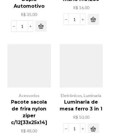
Automotivo
R$
16,00
R$
35,00
Lego
super
Ventilador
mario
Dupla
MG1286
Automotivo
quantidade
quantidade
Acessorios
Eletrônicos
,
Luminaria
Pacote sacola
Luminaria de
de frira nylon
mesa ferro 3 in 1
ziper
R$
50,00
c/12[33x25x14]
R$
48,00
Luminaria