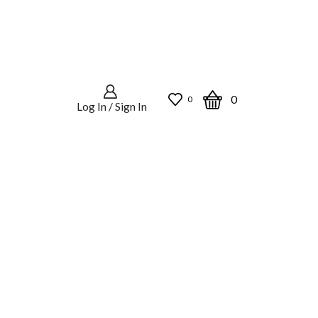
0
0
Log In / Sign In