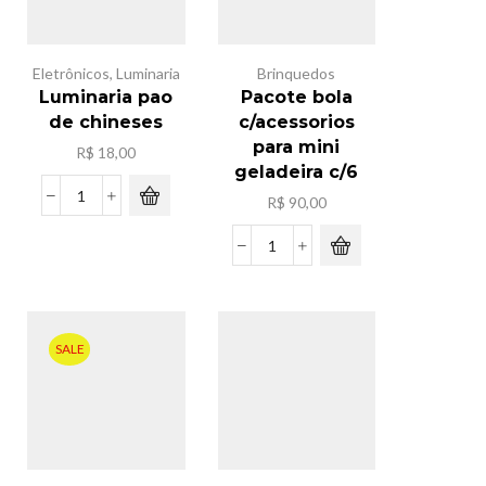
Eletrônicos
,
Luminaria
Brinquedos
Luminaria pao
Pacote bola
de chineses
c/acessorios
para mini
R$
18,00
geladeira c/6
R$
90,00
Luminaria
pao
de
Pacote
chineses
bola
quantidade
c/acessorios
para
mini
SALE
geladeira
c/6
quantidade