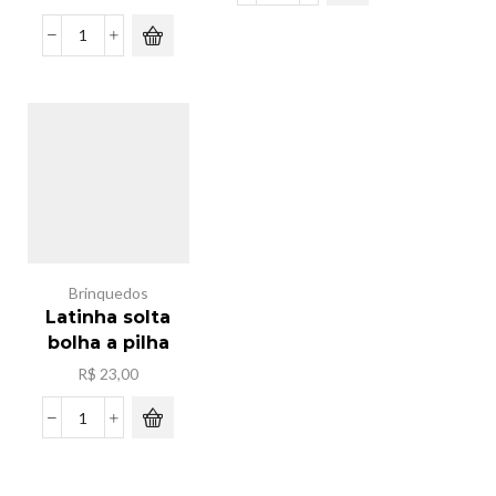
de
mesa
Pacote
ferro
sacola
3
de
in
frira
1
nylon
quantidade
ziper
c/12[33x25x14]
quantidade
Brinquedos
Latinha solta
bolha a pilha
R$
23,00
Latinha
solta
bolha