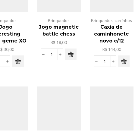
inquedos
Brinquedos
Brinquedos
,
carrinhos
Jogo
Jogo magnetic
Caxia de
eresting
battle chess
caminhonete
d geme XO
novo c/12
R$
18,00
R$
30,00
R$
144,00
Jogo
magnetic
Jogo
Caxia
battle
interesting
de
chess
board
caminhonete
quantidade
geme
novo
XO
c/12
quantidade
quantidade