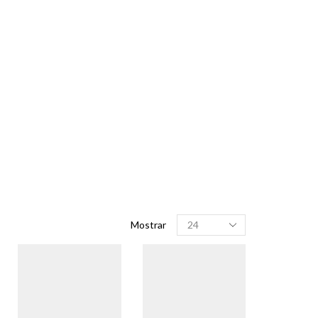
Produtos
Mostrar
por
página