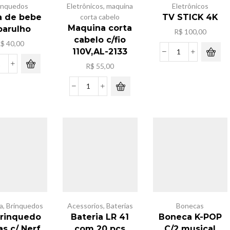
inquedos
Eletrônicos
,
maquina
Eletrônicos
a de bebe
corta cabelo
TV STICK 4K
Maquina corta
barulho
R$
100,00
cabelo c/fio
R$
40,00
110V,AL-2133
TV
R$
55,00
STICK
Bolsa
4K
de
quantidade
bebe
Maquina
c/barulho
corta
quantidade
cabelo
c/fio
110V,AL-
2133
quantidade
a
,
Brinquedos
Acessorios
,
Baterias
Bonecas
Brinquedo
Bateria LR 41
Boneca K-POP
s c/ Nerf
com 20 pcs
C/2 musical