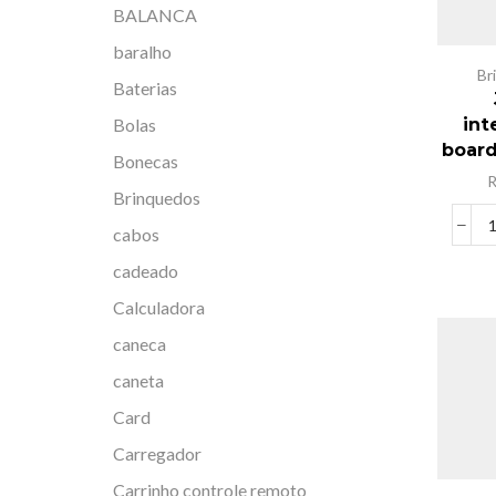
BALANCA
baralho
Br
Baterias
Bolas
int
boar
Bonecas
Brinquedos
cabos
cadeado
Calculadora
caneca
caneta
Card
Carregador
Carrinho controle remoto