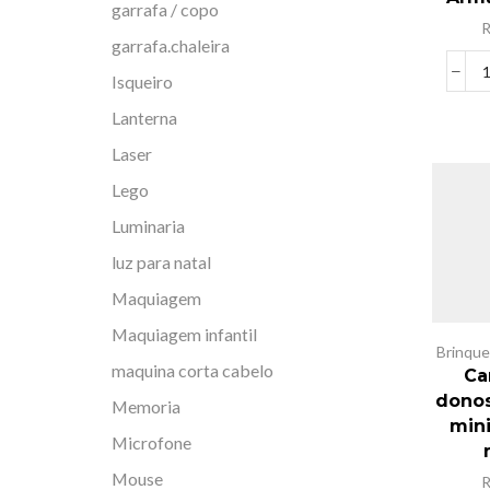
garrafa / copo
garrafa.chaleira
Isqueiro
Lanterna
Laser
Lego
Luminaria
luz para natal
Maquiagem
Maquiagem infantil
Brinqu
maquina corta cabelo
Ca
donos
Memoria
mini
Microfone
Mouse