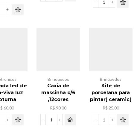
capivara
Kit
c/adesivo
fita
Caminhao
25x20
neon
donossauro
quantidade
de
c/
manqueira
6
,5m
mini
quantidade
cariinho
metal
quantidade
etrônicos
Brinquedos
Brinquedos
da led de
Caxia de
Kite de
-viva luz
massinha c/6
porcelana para
oturna
,12cores
pintar[ ceramic]
R$
60,00
R$
90,00
R$
25,00
Lampada
Caxia
Kite
led
de
de