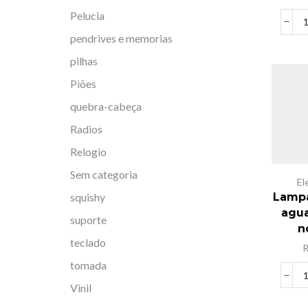
Pelucia
pendrives e memorias
pilhas
Piões
quebra-cabeça
Radios
Relogio
Sem categoria
El
squishy
Lampa
agua
suporte
n
teclado
tomada
Vinil