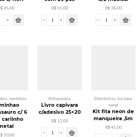
R$
45,00
R$
15,00
R$
36,00
Kit
Bateria
Boneca
Brinquedo
LR
K-
Armas
41
POP
c/
com
C/2
Nerf
20
musical
quantidade
pcs
quantidade
quantidade
edos
,
carrinhos
Brinquedos
Eletrônicos
,
luz para
minhao
Livro capivara
natal
Kit fita neon de
sauro c/ 6
c/adesivo 25×20
manqueira ,5m
 cariinho
R$
12,00
metal
R$
45,00
R$
50,00
Livro