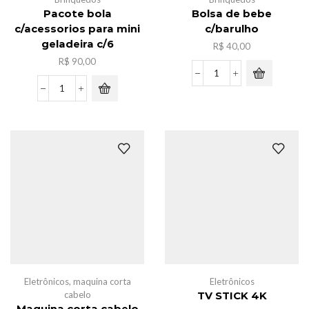
Pacote bola
Bolsa de bebe
c/acessorios para mini
c/barulho
geladeira c/6
R$
40,00
R$
90,00
Bolsa
de
Pacote
bebe
bola
c/barulho
c/acessorios
quantidade
para
mini
geladeira
c/6
quantidade
Eletrônicos
,
maquina corta
Eletrônicos
cabelo
TV STICK 4K