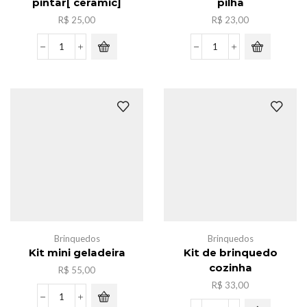
pintar[ ceramic]
pilha
R$
25,00
R$
23,00
Kite
Latinha
de
solta
porcelana
bolha
para
a
pintar[
pilha
ceramic]
quantidade
quantidade
Brinquedos
Brinquedos
Kit mini geladeira
Kit de brinquedo
cozinha
R$
55,00
R$
33,00
Kit