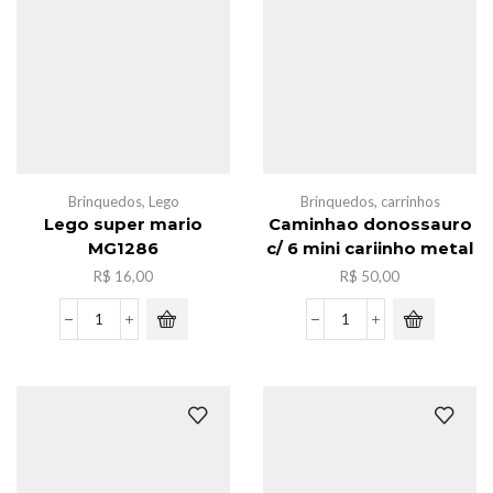
quantidade
Brinquedos
,
Lego
Brinquedos
,
carrinhos
Lego super mario
Caminhao donossauro
MG1286
c/ 6 mini cariinho metal
R$
16,00
R$
50,00
Lego
Caminhao
super
donossauro
mario
c/
MG1286
6
quantidade
mini
cariinho
metal
quantidade