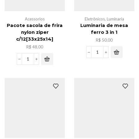
Acessorios
Eletrônicos
,
Luminaria
Pacote sacola de frira
Luminaria de mesa
nylon ziper
ferro 3 in 1
c/12[33x25x14]
R$
50,00
R$
48,00
Luminaria
de
Pacote
mesa
sacola
ferro
de
3
frira
in
nylon
1
ziper
quantidade
c/12[33x25x14]
quantidade