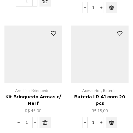
original
atual
Lampiao
era:
é:
NY-
Lampada
R$ 30,00.
R$ 25,00.
81
de
quantidade
camping
48w,H-
3742
quantidade
Arminha
,
Brinquedos
Acessorios
,
Baterias
Kit Brinquedo Armas c/
Bateria LR 41 com 20
Nerf
pcs
R$
45,00
R$
15,00
Kit
Bateria
Brinquedo
LR