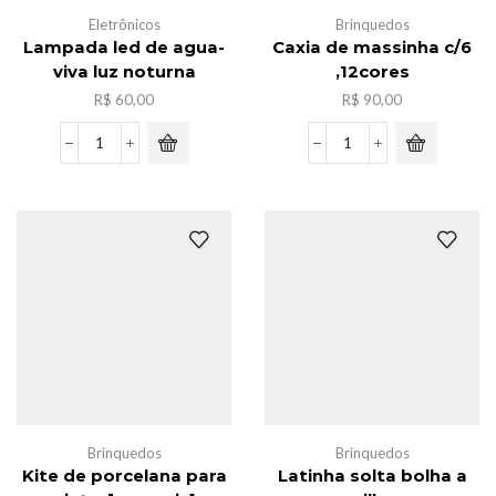
Eletrônicos
Brinquedos
Lampada led de agua-
Caxia de massinha c/6
viva luz noturna
,12cores
R$
60,00
R$
90,00
Lampada
Caxia
led
de
de
massinha
agua-
c/6
viva
,12cores
luz
quantidade
noturna
quantidade
Brinquedos
Brinquedos
Kite de porcelana para
Latinha solta bolha a