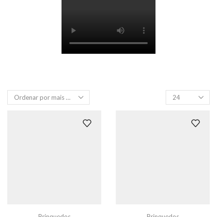
Produtos
por
página
Brinquedos
Brinquedos