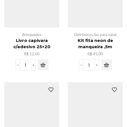
Brinquedos
Eletrônicos
,
luz para natal
Livro capivara
Kit fita neon de
c/adesivo 25×20
manqueira ,5m
R$
12,00
R$
45,00
Livro
Kit
capivara
fita
c/adesivo
neon
25x20
de
quantidade
manqueira
,5m
quantidade