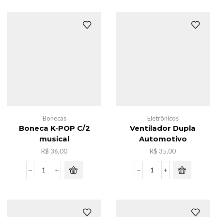
Armas
41
c/
com
Nerf
20
quantidade
pcs
quantidade
Bonecas
Eletrônicos
Boneca K-POP C/2
Ventilador Dupla
musical
Automotivo
R$
36,00
R$
35,00
Boneca
Ventilador
K-
Dupla
POP
Automotivo
C/2
quantidade
musical