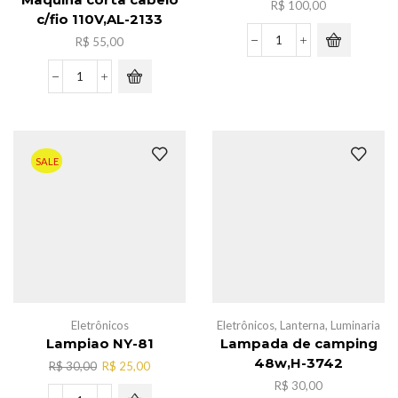
Maquina corta cabelo
R$
100,00
c/fio 110V,AL-2133
R$
55,00
TV
STICK
4K
Maquina
quantidade
corta
cabelo
c/fio
110V,AL-
SALE
2133
quantidade
Eletrônicos
Eletrônicos
,
Lanterna
,
Luminaria
Lampiao NY-81
Lampada de camping
48w,H-3742
O
O
R$
30,00
R$
25,00
preço
preço
R$
30,00