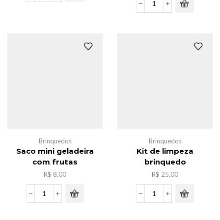
mini
Kit
geladeira
de
quantidade
brinquedo
cozinha
quantidade
Brinquedos
Brinquedos
Saco mini geladeira
Kit de limpeza
com frutas
brinquedo
R$
8,00
R$
25,00
Saco
Kit
mini
de
geladeira
limpeza