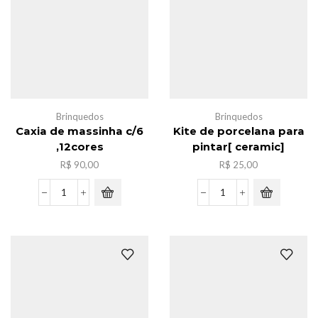
1
noturna
quantidade
quantidade
Brinquedos
Brinquedos
Caxia de massinha c/6
Kite de porcelana para
,12cores
pintar[ ceramic]
R$
90,00
R$
25,00
Caxia
Kite
de
de
massinha
porcelana
c/6
para
,12cores
pintar[
quantidade
ceramic]
quantidade