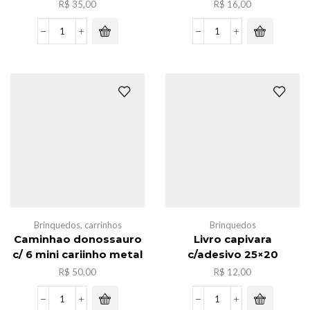
R$
35,00
R$
16,00
Ventilador
Lego
Dupla
super
Automotivo
mario
quantidade
MG1286
quantidade
Brinquedos
,
carrinhos
Brinquedos
Caminhao donossauro
Livro capivara
c/ 6 mini cariinho metal
c/adesivo 25×20
R$
50,00
R$
12,00
Caminhao
Livro