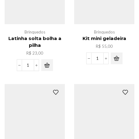
Brinquedos
Brinquedos
Latinha solta bolha a
Kit mini geladeira
pilha
R$
55,00
R$
23,00
Kit
mini
Latinha
geladeira
solta
quantidade
bolha
a
pilha
quantidade