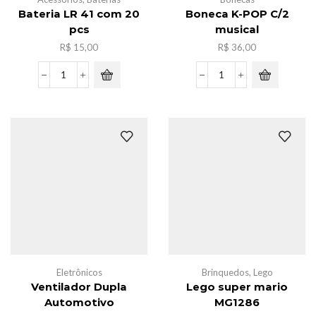
Bateria LR 41 com 20
Boneca K-POP C/2
pcs
musical
R$
15,00
R$
36,00
Bateria
Boneca
LR
K-
41
POP
com
C/2
20
musical
pcs
quantidade
quantidade
Eletrônicos
Brinquedos
,
Lego
Ventilador Dupla
Lego super mario
Automotivo
MG1286