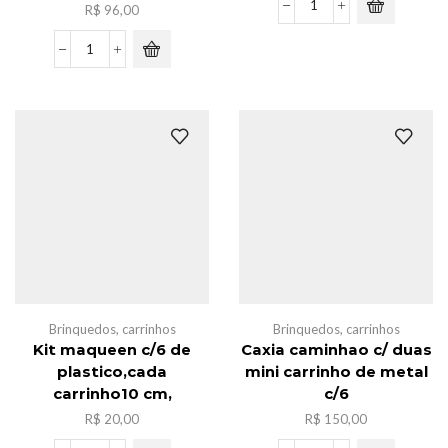
R$
96,00
Bola
de
volei
Caxia
grafite
de
quantidade
ovo
dinossauro
bomba
de
banho
c/12
quantidade
Brinquedos
,
carrinhos
Brinquedos
,
carrinhos
Kit maqueen c/6 de
Caxia caminhao c/ duas
plastico,cada
mini carrinho de metal
carrinho10 cm,
c/6
R$
20,00
R$
150,00