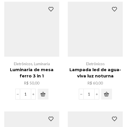
manqueira
frira
,5m
nylon
quantidade
ziper
c/12[33x25x14]
quantidade
Eletrônicos
,
Luminaria
Eletrônicos
Luminaria de mesa
Lampada led de agua-
ferro 3 in 1
viva luz noturna
R$
50,00
R$
60,00
Luminaria
Lampada
de
led
mesa
de
ferro
agua-
3
viva
in
luz