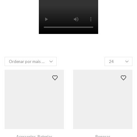
Produtos
por
página
Acessorios
,
Baterias
Bonecas