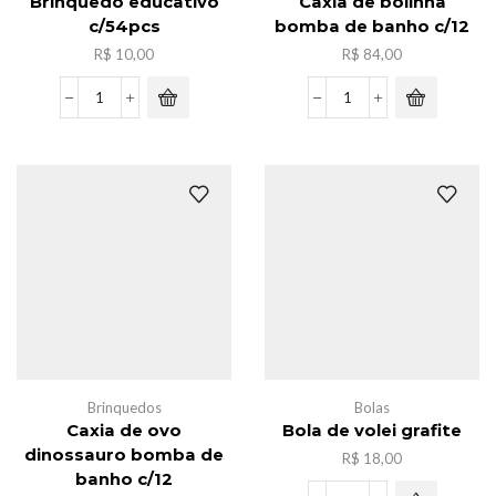
Brinquedo educativo
Caxia de bolinha
c/54pcs
bomba de banho c/12
R$
10,00
R$
84,00
Brinquedo
Caxia
educativo
de
c/54pcs
bolinha
quantidade
bomba
de
banho
c/12
quantidade
Brinquedos
Bolas
Caxia de ovo
Bola de volei grafite
dinossauro bomba de
R$
18,00
banho c/12