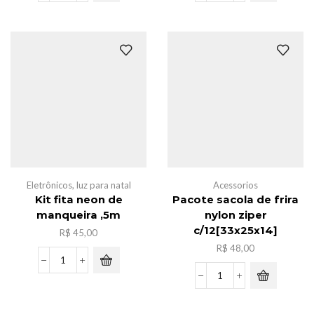
donossauro
capivara
c/
c/adesivo
6
25x20
mini
quantidade
cariinho
metal
quantidade
Eletrônicos
,
luz para natal
Acessorios
Kit fita neon de
Pacote sacola de frira
manqueira ,5m
nylon ziper
c/12[33x25x14]
R$
45,00
R$
48,00
Kit
fita
Pacote
neon
sacola
de
de