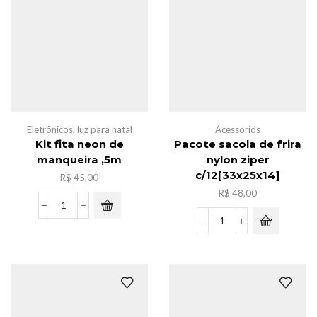
cariinho
metal
quantidade
Eletrônicos
,
luz para natal
Acessorios
Kit fita neon de
Pacote sacola de frira
manqueira ,5m
nylon ziper
c/12[33x25x14]
R$
45,00
R$
48,00
Kit
fita
Pacote
neon
sacola
de
de
manqueira
frira
,5m
nylon
quantidade
ziper
c/12[33x25x14]