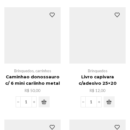
Automotivo
mario
quantidade
MG1286
quantidade
Brinquedos
,
carrinhos
Brinquedos
Caminhao donossauro
Livro capivara
c/ 6 mini cariinho metal
c/adesivo 25×20
R$
50,00
R$
12,00
Caminhao
Livro
donossauro
capivara
c/
c/adesivo
6
25x20
mini
quantidade