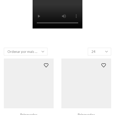
Produtos
por
página
Brinquedos
Brinquedos