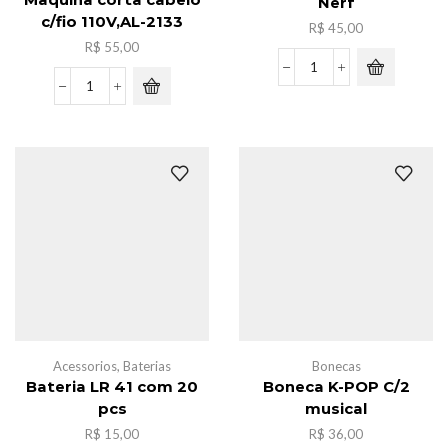
Maquina corta cabelo
Nerf
c/fio 110V,AL-2133
R$
45,00
R$
55,00
Kit
Maquina
Brinquedo
corta
Armas
cabelo
c/
c/fio
Nerf
110V,AL-
quantidade
2133
quantidade
Acessorios
,
Baterias
Bonecas
Bateria LR 41 com 20
Boneca K-POP C/2
pcs
musical
R$
15,00
R$
36,00