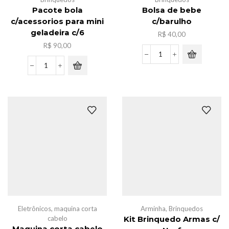
Pacote bola
Bolsa de bebe
c/acessorios para mini
c/barulho
geladeira c/6
R$
40,00
R$
90,00
Bolsa
de
Pacote
bebe
bola
c/barulho
c/acessorios
quantidade
para
mini
geladeira
c/6
quantidade
Eletrônicos
,
maquina corta
Arminha
,
Brinquedos
cabelo
Kit Brinquedo Armas c/