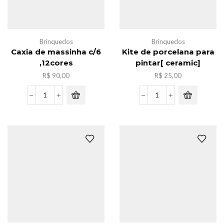
Brinquedos
Brinquedos
Caxia de massinha c/6
Kite de porcelana para
,12cores
pintar[ ceramic]
R$
90,00
R$
25,00
Caxia
Kite
de
de
massinha
porcelana
c/6
para
,12cores
pintar[
quantidade
ceramic]
quantidade