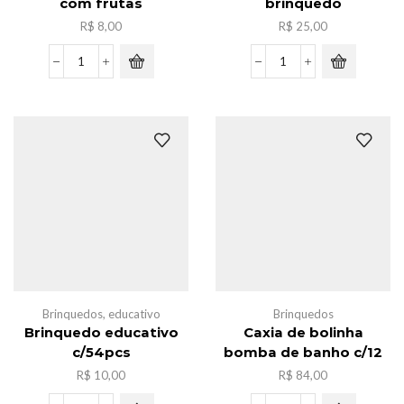
com frutas
brinquedo
R$
8,00
R$
25,00
Saco
Kit
mini
de
geladeira
limpeza
com
brinquedo
frutas
quantidade
quantidade
Brinquedos
,
educativo
Brinquedos
Brinquedo educativo
Caxia de bolinha
c/54pcs
bomba de banho c/12
R$
10,00
R$
84,00