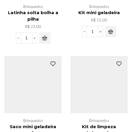
Brinquedos
Brinquedos
Latinha solta bolha a
Kit mini geladeira
pilha
R$
55,00
R$
23,00
Kit
mini
Latinha
geladeira
solta
quantidade
bolha
a
pilha
quantidade
Brinquedos
Brinquedos
Saco mini geladeira
Kit de limpeza