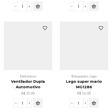
Bateria
Boneca
LR
K-
41
POP
com
C/2
20
musical
pcs
quantidade
quantidade
Eletrônicos
Brinquedos
,
Lego
Ventilador Dupla
Lego super mario
Automotivo
MG1286
R$
35,00
R$
16,00
Ventilador
Lego
Dupla
super