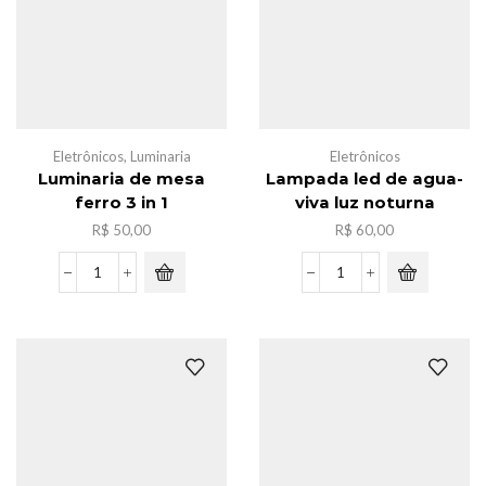
quantidade
Eletrônicos
,
Luminaria
Eletrônicos
Luminaria de mesa
Lampada led de agua-
ferro 3 in 1
viva luz noturna
R$
50,00
R$
60,00
Luminaria
Lampada
de
led
mesa
de
ferro
agua-
3
viva
in
luz
1
noturna
quantidade
quantidade