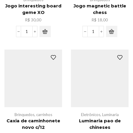
Jogo interesting board
Jogo magnetic battle
geme XO
chess
R$
30,00
R$
18,00
Jogo
Jogo
interesting
magnetic
board
battle
geme
chess
XO
quantidade
quantidade
Brinquedos
,
carrinhos
Eletrônicos
,
Luminaria
Caxia de caminhonete
Luminaria pao de
novo c/12
chineses