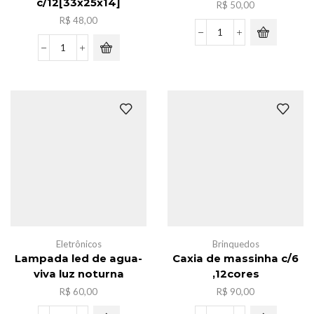
c/12[33x25x14]
R$
50,00
R$
48,00
Luminaria
de
Pacote
mesa
sacola
ferro
de
3
frira
in
nylon
1
ziper
quantidade
c/12[33x25x14]
quantidade
Eletrônicos
Brinquedos
Lampada led de agua-
Caxia de massinha c/6
viva luz noturna
,12cores
R$
60,00
R$
90,00