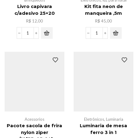
Brinquedos
Eletrônicos
,
luz para natal
Livro capivara
Kit fita neon de
c/adesivo 25×20
manqueira ,5m
R$
12,00
R$
45,00
Livro
Kit
capivara
fita
c/adesivo
neon
25x20
de
quantidade
manqueira
,5m
quantidade
Acessorios
Eletrônicos
,
Luminaria
Pacote sacola de frira
Luminaria de mesa
nylon ziper
ferro 3 in 1