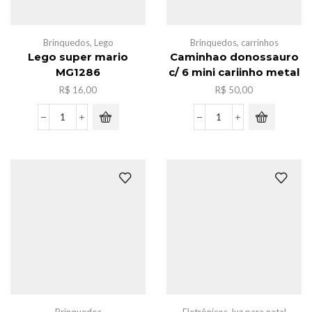
Brinquedos
,
Lego
Brinquedos
,
carrinhos
Lego super mario
Caminhao donossauro
MG1286
c/ 6 mini cariinho metal
R$
16,00
R$
50,00
Lego
Caminhao
super
donossauro
mario
c/
MG1286
6
quantidade
mini
cariinho
metal
quantidade