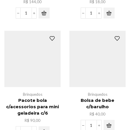
R$
144,00
R$
18,00
Caxia
Luminaria
de
pao
caminhonete
de
novo
chineses
c/12
quantidade
quantidade
Brinquedos
Brinquedos
Pacote bola
Bolsa de bebe
c/acessorios para mini
c/barulho
geladeira c/6
R$
40,00
R$
90,00
Bolsa