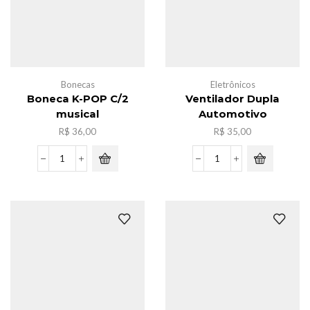
Bonecas
Eletrônicos
Boneca K-POP C/2
Ventilador Dupla
musical
Automotivo
R$
36,00
R$
35,00
Boneca
Ventilador
K-
Dupla
POP
Automotivo
C/2
quantidade
musical
quantidade