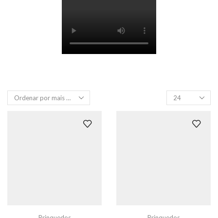
Produtos
por
página
Brinquedos
Brinquedos