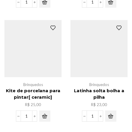
Lampada
Caxia
led
de
de
massinha
agua-
c/6
viva
,12cores
luz
quantidade
noturna
quantidade
Brinquedos
Brinquedos
Kite de porcelana para
Latinha solta bolha a
pintar[ ceramic]
pilha
R$
25,00
R$
23,00
Kite
Latinha
de
solta
porcelana
bolha