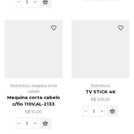
de
Pacote
bebe
bola
c/barulho
c/acessorios
quantidade
para
mini
geladeira
c/6
quantidade
Eletrônicos
,
maquina corta
Eletrônicos
cabelo
TV STICK 4K
Maquina corta cabelo
R$
100,00
c/fio 110V,AL-2133
R$
55,00
TV
STICK
4K
Maquina
quantidade
corta