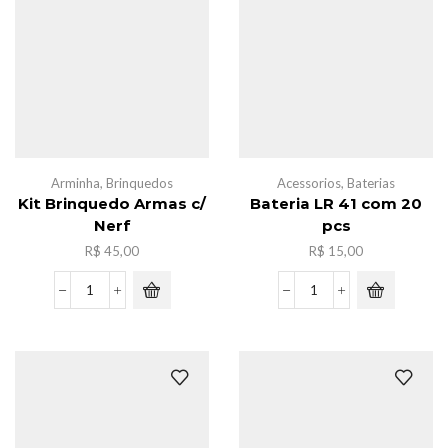
quantidade
Arminha
,
Brinquedos
Acessorios
,
Baterias
Kit Brinquedo Armas c/
Bateria LR 41 com 20
Nerf
pcs
R$
45,00
R$
15,00
Kit
Bateria
Brinquedo
LR
Armas
41
c/
com
Nerf
20
quantidade
pcs
quantidade