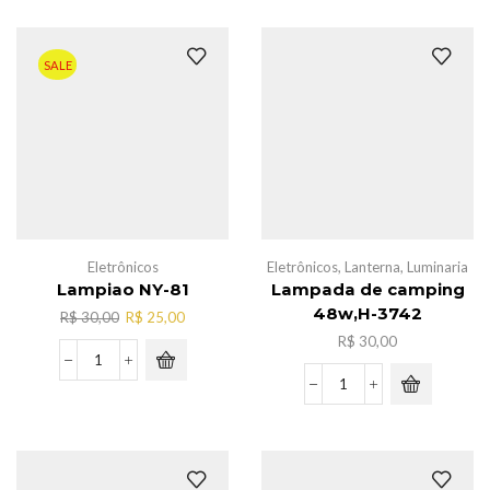
cabelo
c/fio
110V,AL-
SALE
2133
quantidade
Eletrônicos
Eletrônicos
,
Lanterna
,
Luminaria
Lampiao NY-81
Lampada de camping
48w,H-3742
O
O
R$
30,00
R$
25,00
preço
preço
R$
30,00
original
atual
Lampiao
era:
é:
NY-
Lampada
R$ 30,00.
R$ 25,00.
81
de
quantidade
camping
48w,H-
3742